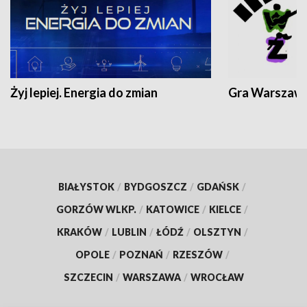
Żyj lepiej. Energia do zmian
Gra Warszaw
BIAŁYSTOK
/
BYDGOSZCZ
/
GDAŃSK
/
GORZÓW WLKP.
/
KATOWICE
/
KIELCE
/
KRAKÓW
/
LUBLIN
/
ŁÓDŹ
/
OLSZTYN
/
OPOLE
/
POZNAŃ
/
RZESZÓW
/
SZCZECIN
/
WARSZAWA
/
WROCŁAW