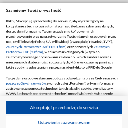
Szanujemy Twoją prywatność
Dołącz do nas:
Kliknij "Akceptuję i przechodzę do serwisu", aby wyrazić zgody na
korzystanie z technologii automatycznego śledzenia i zbierania danych,
TVP
dostęp do informacji na Twoim urządzeniu końcowym i ich
Abonament TVP
przechowywanie oraz na przetwarzanie Twoich danych osobowych przez
Regulamin TVP
nas, czyli Telewizję Polską S.A. w likwidacji (zwaną dalej również „TVP”),
Emisja w TVP
Zaufanych Partnerów z IAB* (1201 firm)
oraz pozostałych
Zaufanych
Polityka prywatności
Partnerów TVP (93 firm)
, w celach marketingowych (w tym do
Centrum informacji TVP
Moje zgody
zautomatyzowanego dopasowania reklam do Twoich zainteresowań i
mierzenia ich skuteczności) i pozostałych, które wskazujemy poniżej, a
Naziemna Telewizja Cyfrowa
Pomoc
także zgody na udostępnianie przez nas identyfikatora PPID do Google.
Sklep TVP
Biuro reklamy
Twoje dane osobowe zbierane podczas odwiedzania przez Ciebie naszych
Rada Programowa
poszczególnych serwisów
zwanych dalej „Portalem”, w tym informacje
Kontakt
zapisywane za pomocą technologii takich jak: pliki cookie, sygnalizatory
System NOS
WWW lub innych podobnych technologii umożliwiających świadczenie
dopasowanych i bezpiecznych usług, personalizację treści oraz reklam,
Informacje o nadawcy
Kanały
udostępnianie funkcji mediów społecznościowych oraz analizowanie
Akceptuję i przechodzę do serwisu
ruchu w Internecie.
Program dla prasy
©2026 Telewizja Polska S.A. w likwidacji
Biuro Reklamy
Twoje dane osobowe zbierane podczas odwiedzania przez Ciebie
Ustawienia zaawansowane
poszczególnych serwisów
na Portalu, takie jak adresy IP, identyfikatory