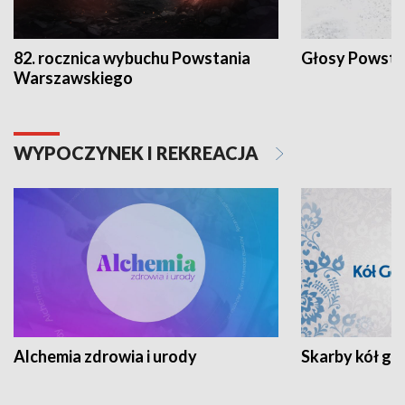
82. rocznica wybuchu Powstania
Głosy Powsta
Warszawskiego
WYPOCZYNEK I REKREACJA
Alchemia zdrowia i urody
Skarby kół go