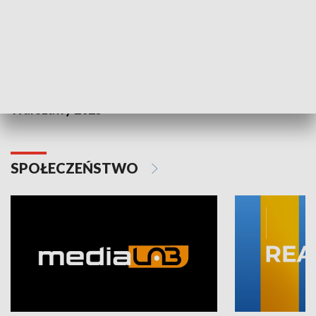
Plebiscyt Najlepsi Sportowcy
Wiadomości 
Warszawy 2025
SPOŁECZEŃSTWO