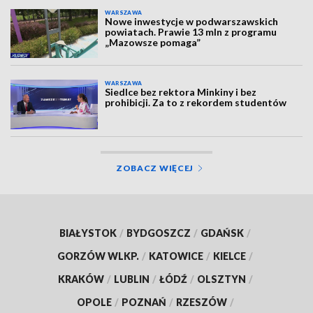
WARSZAWA
Nowe inwestycje w podwarszawskich
powiatach. Prawie 13 mln z programu
„Mazowsze pomaga”
WARSZAWA
Siedlce bez rektora Minkiny i bez
prohibicji. Za to z rekordem studentów
ZOBACZ WIĘCEJ
BIAŁYSTOK
/
BYDGOSZCZ
/
GDAŃSK
/
GORZÓW WLKP.
/
KATOWICE
/
KIELCE
/
KRAKÓW
/
LUBLIN
/
ŁÓDŹ
/
OLSZTYN
/
OPOLE
/
POZNAŃ
/
RZESZÓW
/