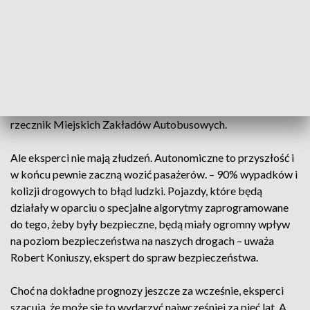
poruszać po terenie zajezdni. MZA chce sprawdzić, czy da się
w ten sposób odciążyć pracowników.
- Zależy nam na tym, żeby pracownik, po przyjeździe na
zajezdnię mógł iść do domu, a te czynności, które on w tej
chwili wykonuje, mogła już wykonać sztuczna inteligencja –
tłumaczył na antenie TVP3 Warszawa Adam Stawicki,
rzecznik Miejskich Zakładów Autobusowych.
Ale eksperci nie mają złudzeń. Autonomiczne to przyszłość i
w końcu pewnie zaczną wozić pasażerów. – 90% wypadków i
kolizji drogowych to błąd ludzki. Pojazdy, które będą
działały w oparciu o specjalne algorytmy zaprogramowane
do tego, żeby były bezpieczne, będą miały ogromny wpływ
na poziom bezpieczeństwa na naszych drogach – uważa
Robert Koniuszy, ekspert do spraw bezpieczeństwa.
Choć na dokładne prognozy jeszcze za wcześnie, eksperci
szacują, że może się to wydarzyć najwcześniej za pięć lat. A