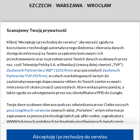
SZCZECIN
/
WARSZAWA
/
WROCŁAW
Szanujemy Twoją prywatność
Dołącz do nas:
Kliknij "Akceptuję i przechodzę do serwisu", aby wyrazić zgody na
korzystanie z technologii automatycznego śledzenia i zbierania danych,
TVP
dostęp do informacji na Twoim urządzeniu końcowym i ich
Abonament TVP
przechowywanie oraz na przetwarzanie Twoich danych osobowych przez
Regulamin TVP
nas, czyli Telewizję Polską S.A. w likwidacji (zwaną dalej również „TVP”),
Emisja w TVP
Polityka prywatności
Zaufanych Partnerów z IAB* (1201 firm)
oraz pozostałych
Zaufanych
Partnerów TVP (93 firm)
, w celach marketingowych (w tym do
Centrum informacji TVP
Moje zgody
zautomatyzowanego dopasowania reklam do Twoich zainteresowań i
mierzenia ich skuteczności) i pozostałych, które wskazujemy poniżej, a
Naziemna Telewizja Cyfrowa
Pomoc
także zgody na udostępnianie przez nas identyfikatora PPID do Google.
Sklep TVP
Biuro reklamy
Twoje dane osobowe zbierane podczas odwiedzania przez Ciebie naszych
Rada Programowa
Kontakt
poszczególnych serwisów
zwanych dalej „Portalem”, w tym informacje
zapisywane za pomocą technologii takich jak: pliki cookie, sygnalizatory
System NOS
WWW lub innych podobnych technologii umożliwiających świadczenie
dopasowanych i bezpiecznych usług, personalizację treści oraz reklam,
Informacje o nadawcy
Kanały
udostępnianie funkcji mediów społecznościowych oraz analizowanie
Akceptuję i przechodzę do serwisu
ruchu w Internecie.
Program dla prasy