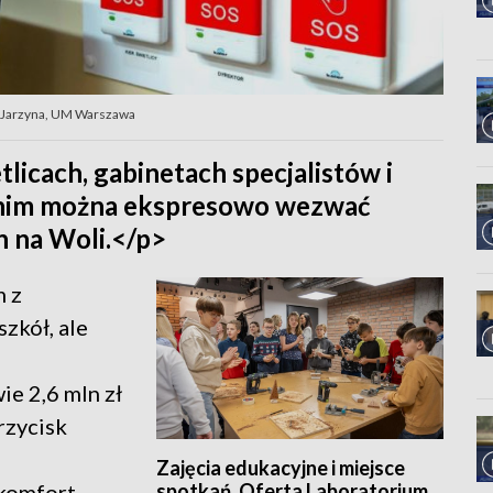
ar Jarzyna, UM Warszawa
tlicach, gabinetach specjalistów i
i nim można ekspresowo wezwać
ch na Woli.</p>
m z
szkół, ale
e 2,6 mln zł
rzycisk
Zajęcia edukacyjne i miejsce
spotkań. Oferta Laboratorium
 komfort