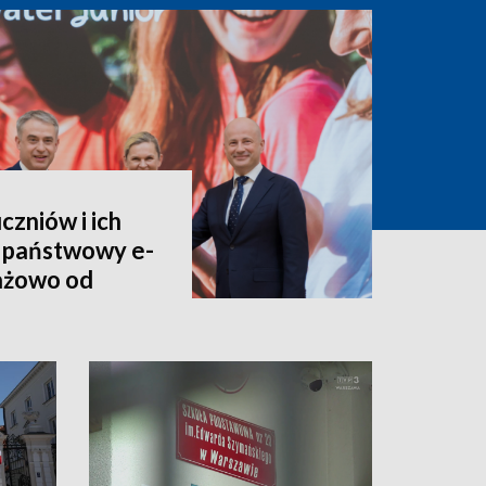
czniów i ich
 państwowy e-
tażowo od