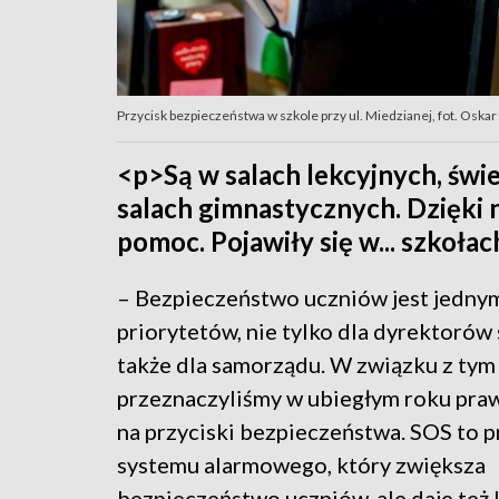
Przycisk bezpieczeństwa w szkole przy ul. Miedzianej, fot. Osk
<p>Są w salach lekcyjnych, świe
salach gimnastycznych. Dzięk
pomoc. Pojawiły się w... szkoła
– Bezpieczeństwo uczniów jest jedny
priorytetów, nie tylko dla dyrektorów 
także dla samorządu. W związku z tym
przeznaczyliśmy w ubiegłym roku prawi
na przyciski bezpieczeństwa. SOS to p
systemu alarmowego, który zwiększa
bezpieczeństwo uczniów, ale daje też