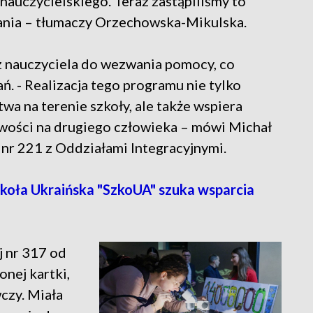
nauczycielskiego. Teraz zastąpiliśmy to
nia – tłumaczy Orzechowska-Mikulska.
ez nauczyciela do wezwania pomocy, co
ń. - Realizacja tego programu nie tylko
a na terenie szkoły, ale także wspiera
wości na drugiego człowieka – mówi Michał
nr 221 z Oddziałami Integracyjnymi.
oła Ukraińska "SzkoUA" szuka wsparcia
 nr 317 od
onej kartki,
zy. Miała