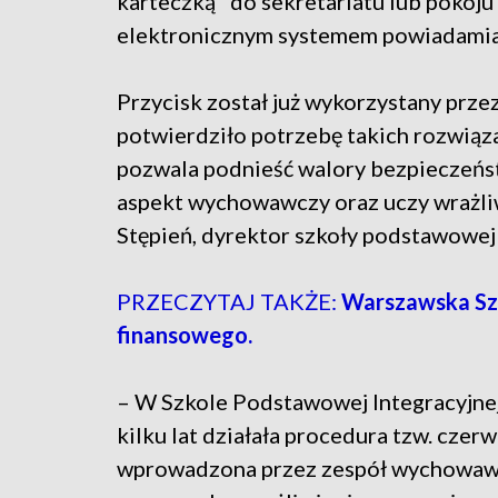
karteczką" do sekretariatu lub pokoju 
elektronicznym systemem powiadamia
Przycisk został już wykorzystany prz
potwierdziło potrzebę takich rozwiąza
pozwala podnieść walory bezpieczeństw
aspekt wychowawczy oraz uczy wrażli
Stępień, dyrektor szkoły podstawowej 
PRZECZYTAJ TAKŻE:
Warszawska Szk
finansowego.
– W Szkole Podstawowej Integracyjnej
kilku lat działała procedura tzw. czerw
wprowadzona przez zespół wychowawc