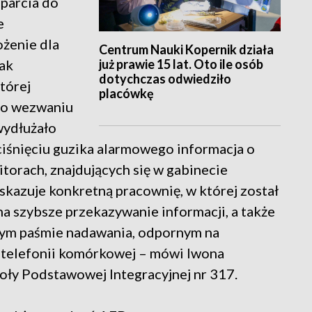
parcia do
e
żenie dla
Centrum Nauki Kopernik działa
już prawie 15 lat. Oto ile osób
ak
dotychczas odwiedziło
tórej
placówkę
i o wezwaniu
wydłużało
aciśnięciu guzika alarmowego informacja o
torach, znajdujących się w gabinecie
skazuje konkretną pracownię, w której został
a szybsze przekazywanie informacji, a także
nym paśmie nadawania, odpornym na
b telefonii komórkowej – mówi Iwona
ły Podstawowej Integracyjnej nr 317.