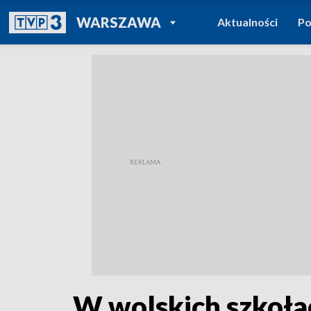
POWRÓT DO
WARSZAWA
Aktualności
Po
TVP REGIONY
W wolskich szkołac