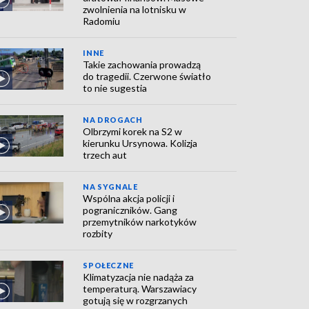
zwolnienia na lotnisku w
Radomiu
INNE
Takie zachowania prowadzą
do tragedii. Czerwone światło
to nie sugestia
NA DROGACH
Olbrzymi korek na S2 w
kierunku Ursynowa. Kolizja
trzech aut
NA SYGNALE
Wspólna akcja policji i
pograniczników. Gang
przemytników narkotyków
rozbity
SPOŁECZNE
Klimatyzacja nie nadąża za
temperaturą. Warszawiacy
gotują się w rozgrzanych