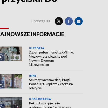
UDOSTĘPNIJ:
AJNOWSZE INFORMACJE
HISTORIA
Dzban pełen monet z XVIII w.
Niezwykłe znalezisko pod
Nowym Dworem
Mazowieckim
INNE
Sekrety warszawskiej Pragi.
Ponad 120 kapliczek czeka na
odkrycie
GOSPODARKA
Rekordowy lipiec nie
uratował finansów. Masowe