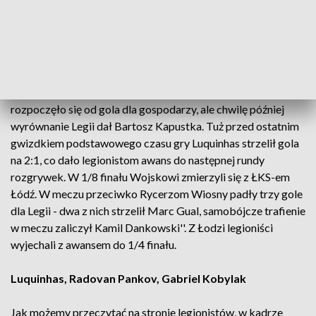
Teraz nadszedł czas na powrót do rozgrywek Pucharu Polski.
Mecz z Jagiellonią jest szansą na wywalczenie awansu do
kolejnej rundy rozgrywek Turnieju Tysiąca Drużyn.
Rozgrywki pucharowe Legia rozpoczęła od 1/16 rozgrywek.
''Na tym etapie mierzyliśmy się z Miedzią Legnica. Spotkanie
rozpoczęło się od gola dla gospodarzy, ale chwilę później
wyrównanie Legii dał Bartosz Kapustka. Tuż przed ostatnim
gwizdkiem podstawowego czasu gry Luquinhas strzelił gola
na 2:1, co dało legionistom awans do następnej rundy
rozgrywek. W 1/8 finału Wojskowi zmierzyli się z ŁKS-em
Łódź. W meczu przeciwko Rycerzom Wiosny padły trzy gole
dla Legii - dwa z nich strzelił Marc Gual, samobójcze trafienie
w meczu zaliczył Kamil Dankowski''. Z Łodzi legioniści
wyjechali z awansem do 1/4 finału.
Luquinhas, Radovan Pankov, Gabriel Kobylak
Jak możemy przeczytać na stronie legionistów, w kadrze