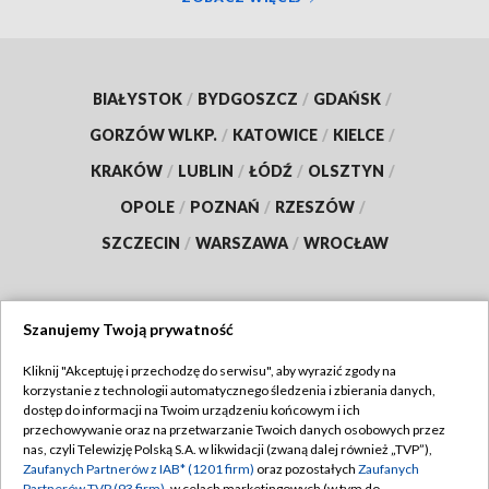
BIAŁYSTOK
/
BYDGOSZCZ
/
GDAŃSK
/
GORZÓW WLKP.
/
KATOWICE
/
KIELCE
/
KRAKÓW
/
LUBLIN
/
ŁÓDŹ
/
OLSZTYN
/
OPOLE
/
POZNAŃ
/
RZESZÓW
/
SZCZECIN
/
WARSZAWA
/
WROCŁAW
Szanujemy Twoją prywatność
Dołącz do nas:
Kliknij "Akceptuję i przechodzę do serwisu", aby wyrazić zgody na
korzystanie z technologii automatycznego śledzenia i zbierania danych,
TVP
dostęp do informacji na Twoim urządzeniu końcowym i ich
Abonament TVP
przechowywanie oraz na przetwarzanie Twoich danych osobowych przez
Regulamin TVP
nas, czyli Telewizję Polską S.A. w likwidacji (zwaną dalej również „TVP”),
Emisja w TVP
Polityka prywatności
Zaufanych Partnerów z IAB* (1201 firm)
oraz pozostałych
Zaufanych
Partnerów TVP (93 firm)
, w celach marketingowych (w tym do