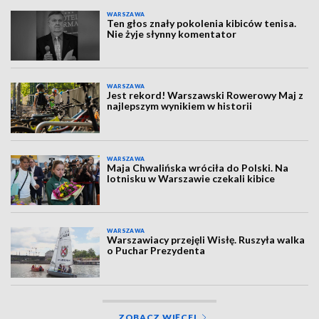
WARSZAWA
Ten głos znały pokolenia kibiców tenisa.
Nie żyje słynny komentator
WARSZAWA
Jest rekord! Warszawski Rowerowy Maj z
najlepszym wynikiem w historii
WARSZAWA
Maja Chwalińska wróciła do Polski. Na
lotnisku w Warszawie czekali kibice
WARSZAWA
Warszawiacy przejęli Wisłę. Ruszyła walka
o Puchar Prezydenta
ZOBACZ WIĘCEJ