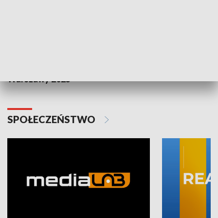
Plebiscyt Najlepsi Sportowcy
Wiadomości 
Warszawy 2025
SPOŁECZEŃSTWO