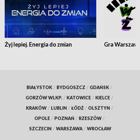
Żyj lepiej. Energia do zmian
Gra Warszaw
BIAŁYSTOK
/
BYDGOSZCZ
/
GDAŃSK
/
GORZÓW WLKP.
/
KATOWICE
/
KIELCE
/
KRAKÓW
/
LUBLIN
/
ŁÓDŹ
/
OLSZTYN
/
OPOLE
/
POZNAŃ
/
RZESZÓW
/
SZCZECIN
/
WARSZAWA
/
WROCŁAW