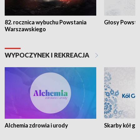
82. rocznica wybuchu Powstania
Głosy Powsta
Warszawskiego
WYPOCZYNEK I REKREACJA
Alchemia zdrowia i urody
Skarby kół go