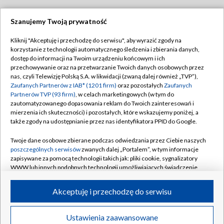
Szanujemy Twoją prywatność
Dołącz do nas:
Kliknij "Akceptuję i przechodzę do serwisu", aby wyrazić zgody na
korzystanie z technologii automatycznego śledzenia i zbierania danych,
TVP
dostęp do informacji na Twoim urządzeniu końcowym i ich
Abonament TVP
przechowywanie oraz na przetwarzanie Twoich danych osobowych przez
Regulamin TVP
nas, czyli Telewizję Polską S.A. w likwidacji (zwaną dalej również „TVP”),
Emisja w TVP
Zaufanych Partnerów z IAB* (1201 firm)
oraz pozostałych
Zaufanych
Polityka prywatności
Partnerów TVP (93 firm)
, w celach marketingowych (w tym do
Centrum informacji TVP
Moje zgody
zautomatyzowanego dopasowania reklam do Twoich zainteresowań i
mierzenia ich skuteczności) i pozostałych, które wskazujemy poniżej, a
Naziemna Telewizja Cyfrowa
Pomoc
także zgody na udostępnianie przez nas identyfikatora PPID do Google.
Sklep TVP
Biuro reklamy
Twoje dane osobowe zbierane podczas odwiedzania przez Ciebie naszych
Rada Programowa
poszczególnych serwisów
zwanych dalej „Portalem”, w tym informacje
Kontakt
zapisywane za pomocą technologii takich jak: pliki cookie, sygnalizatory
System NOS
WWW lub innych podobnych technologii umożliwiających świadczenie
dopasowanych i bezpiecznych usług, personalizację treści oraz reklam,
Informacje o nadawcy
Kanały
udostępnianie funkcji mediów społecznościowych oraz analizowanie
Akceptuję i przechodzę do serwisu
ruchu w Internecie.
Program dla prasy
©2026 Telewizja Polska S.A. w likwidacji
Biuro Reklamy
Twoje dane osobowe zbierane podczas odwiedzania przez Ciebie
Ustawienia zaawansowane
poszczególnych serwisów
na Portalu, takie jak adresy IP, identyfikatory