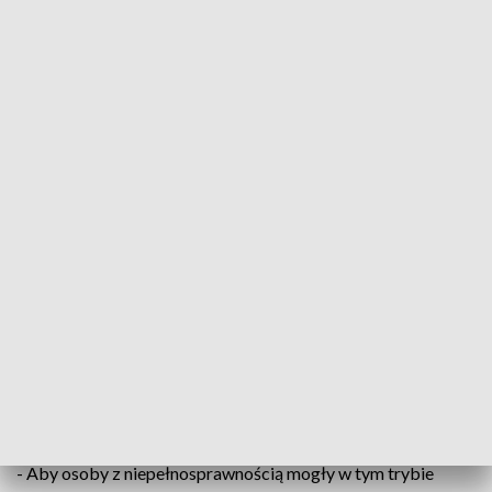
Nowe miejsce wsparcia w Legionowie. Centrum Opiekuńczo-Mieszkalne
otwarte / fot. TVP3 Warszawa
W Legionowie otwarto centrum opiekuńczo
mieszkalne. W tym wyjątkowym miejscu 20-stka
podopiecznych będzie mogła korzystać z
fizjoterapii, zajęć manualnych, czy terapii
zajęciowej. Cztery osoby, zamieszkają w domu na
stałe.
- Aby osoby z niepełnosprawnością mogły w tym trybie