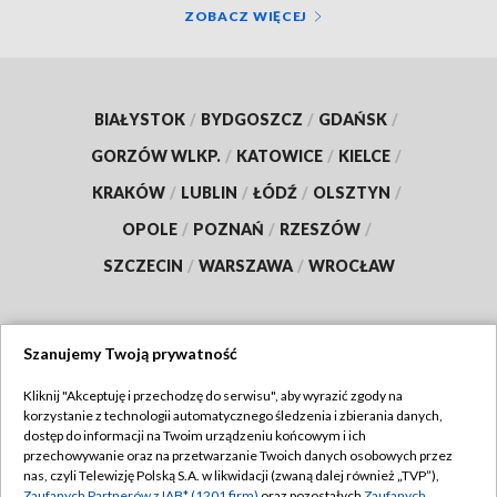
ZOBACZ WIĘCEJ
BIAŁYSTOK
/
BYDGOSZCZ
/
GDAŃSK
/
GORZÓW WLKP.
/
KATOWICE
/
KIELCE
/
KRAKÓW
/
LUBLIN
/
ŁÓDŹ
/
OLSZTYN
/
OPOLE
/
POZNAŃ
/
RZESZÓW
/
SZCZECIN
/
WARSZAWA
/
WROCŁAW
Szanujemy Twoją prywatność
Dołącz do nas:
Kliknij "Akceptuję i przechodzę do serwisu", aby wyrazić zgody na
korzystanie z technologii automatycznego śledzenia i zbierania danych,
TVP
dostęp do informacji na Twoim urządzeniu końcowym i ich
Abonament TVP
przechowywanie oraz na przetwarzanie Twoich danych osobowych przez
Regulamin TVP
nas, czyli Telewizję Polską S.A. w likwidacji (zwaną dalej również „TVP”),
Emisja w TVP
Zaufanych Partnerów z IAB* (1201 firm)
oraz pozostałych
Zaufanych