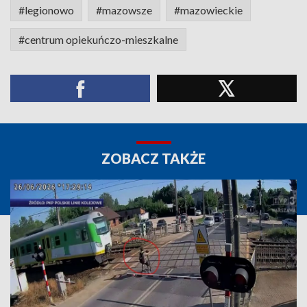
#legionowo
#mazowsze
#mazowieckie
#centrum opiekuńczo-mieszkalne
ZOBACZ TAKŻE