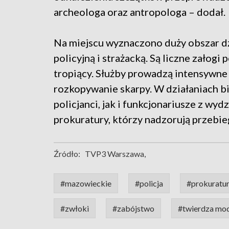
archeologa oraz antropologa – dodał.
Na miejscu wyznaczono duży obszar dz
policyjną i strażacką. Są liczne załogi p
tropiący. Służby prowadzą intensywne
rozkopywanie skarpy. W działaniach 
policjanci, jak i funkcjonariusze z wy
prokuratury, którzy nadzorują przebieg
Źródło:
TVP3 Warszawa,
#mazowieckie
#policja
#prokuratu
#zwłoki
#zabójstwo
#twierdza mod