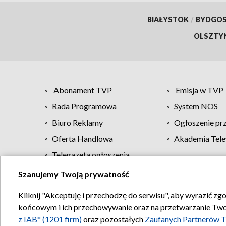
BIAŁYSTOK
/
BYDGO
OLSZTY
Abonament TVP
Emisja w TVP
Rada Programowa
System NOS
Biuro Reklamy
Ogłoszenie pr
Oferta Handlowa
Akademia Tele
Telegazeta ogłoszenia
Szanujemy Twoją prywatność
Regulamin TVP
Kliknij "Akceptuję i przechodzę do serwisu", aby wyrazić zg
końcowym i ich przechowywanie oraz na przetwarzanie Twoich
z IAB* (1201 firm)
oraz pozostałych
Zaufanych Partnerów T