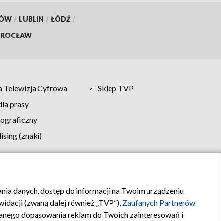
KÓW
/
LUBLIN
/
ŁÓDŹ
/
ROCŁAW
 Telewizja Cyfrowa
Sklep TVP
la prasy
tograficzny
sing (znaki)
klamy
Kontakt
rania danych, dostęp do informacji na Twoim urządzeniu
idacji (zwaną dalej również „TVP”),
Zaufanych Partnerów
anego dopasowania reklam do Twoich zainteresowań i