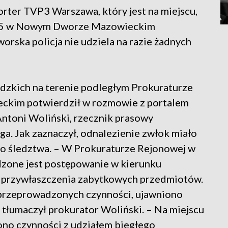
orter TVP3 Warszawa, który jest na miejscu,
a 95 w Nowym Dworze Mazowieckim
rska policja nie udziela na razie żadnych
dzkich na terenie podległym Prokuraturze
kim potwierdził w rozmowie z portalem
toni Woliński, rzecznik prasowy
. Jak zaznaczył, odnalezienie zwłok miało
go śledztwa. – W Prokuraturze Rejonowej w
ne jest postępowanie w kierunku
z przywłaszczenia zabytkowych przedmiotów.
przeprowadzonych czynności, ujawniono
 tłumaczył prokurator Woliński. – Na miejscu
no czynności z udziałem biegłego