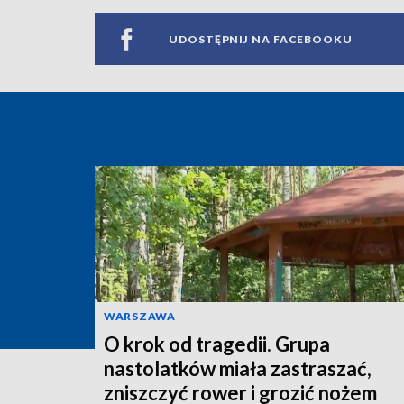
UDOSTĘPNIJ NA FACEBOOKU
WARSZAWA
O krok od tragedii. Grupa
nastolatków miała zastraszać,
zniszczyć rower i grozić nożem