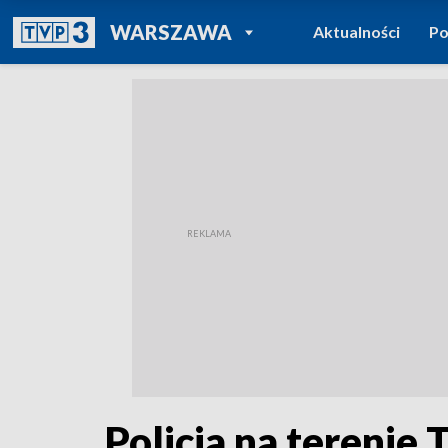
POWRÓT DO
WARSZAWA
Aktualności
Po
TVP REGIONY
Policja na terenie 