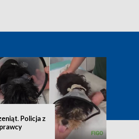
niąt. Policja z
sprawcy