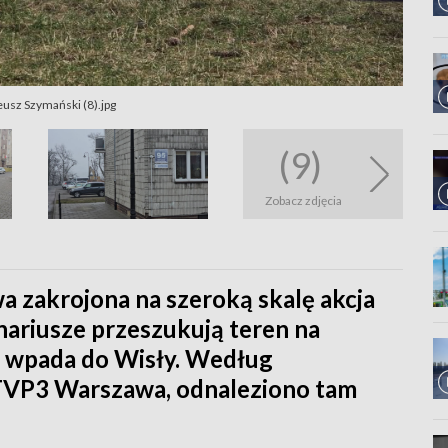
usz Szymański (8).jpg
(9)
Zobacz zdjęcia
a zakrojona na szeroką skalę akcja
nariusze przeszukują teren na
w wpada do Wisły. Według
u TVP3 Warszawa, odnaleziono tam