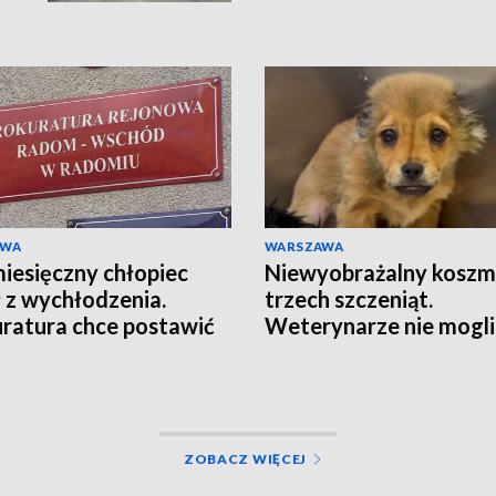
AWA
WARSZAWA
esięczny chłopiec
Niewyobrażalny koszm
 z wychłodzenia.
trzech szczeniąt.
ratura chce postawić
Weterynarze nie mogli
ty
uwierzyć w to, co zoba
[WIDEO]
ZOBACZ WIĘCEJ