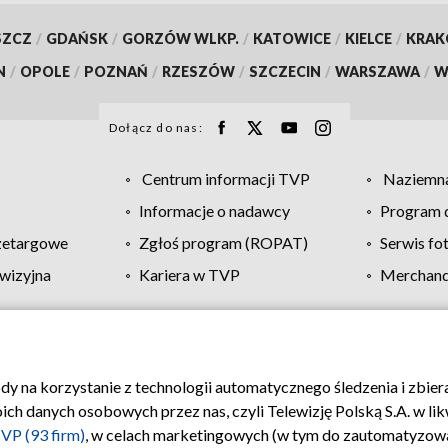
SZCZ
/
GDAŃSK
/
GORZÓW WLKP.
/
KATOWICE
/
KIELCE
/
KRA
N
/
OPOLE
/
POZNAŃ
/
RZESZÓW
/
SZCZECIN
/
WARSZAWA
/
W
Dołącz do nas:
Centrum informacji TVP
Naziemna
Informacje o nadawcy
Program d
zetargowe
Zgłoś program (ROPAT)
Serwis fo
wizyjna
Kariera w TVP
Merchandi
Polityka prywatności
Moje zgody
Pomoc
Biuro re
ody na korzystanie z technologii automatycznego śledzenia i zbie
 danych osobowych przez nas, czyli Telewizję Polską S.A. w likw
VP (93 firm)
, w celach marketingowych (w tym do zautomatyzow