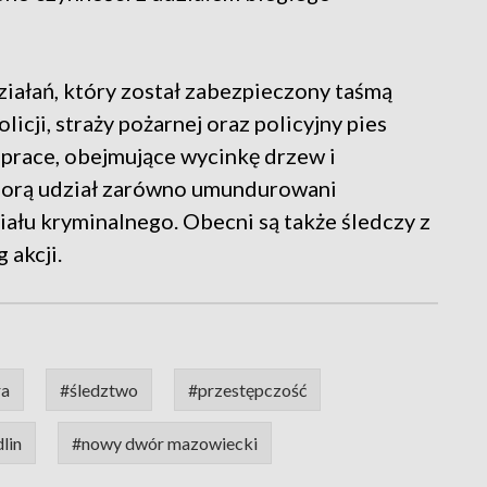
iałań, który został zabezpieczony taśmą
olicji, straży pożarnej oraz policyjny pies
 prace, obejmujące wycinkę drzew i
biorą udział zarówno umundurowani
działu kryminalnego. Obecni są także śledczy z
 akcji.
ra
#śledztwo
#przestępczość
lin
#nowy dwór mazowiecki