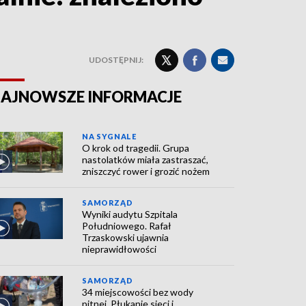
UDOSTĘPNIJ:
AJNOWSZE INFORMACJE
NA SYGNALE
O krok od tragedii. Grupa
nastolatków miała zastraszać,
zniszczyć rower i grozić nożem
SAMORZĄD
Wyniki audytu Szpitala
Południowego. Rafał
Trzaskowski ujawnia
nieprawidłowości
SAMORZĄD
34 miejscowości bez wody
pitnej. Płukanie sieci i