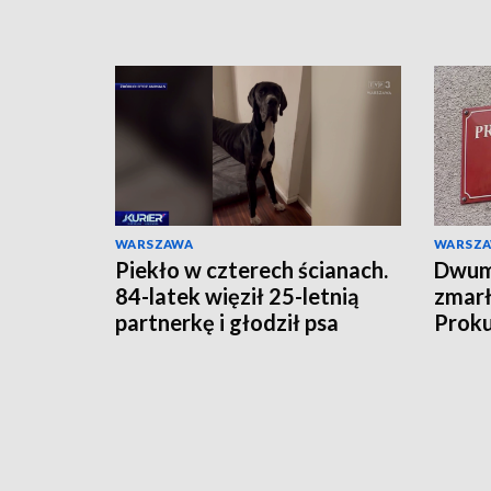
WARSZAWA
WARSZ
Piekło w czterech ścianach.
Dwumi
84-latek więził 25-letnią
zmarł
partnerkę i głodził psa
Proku
zarzu