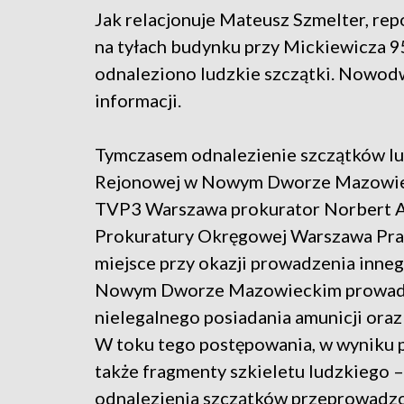
Jak relacjonuje Mateusz Szmelter, rep
na tyłach budynku przy Mickiewicz
odnaleziono ludzkie szczątki. Nowodwo
informacji.
Tymczasem odnalezienie szczątków lu
Rejonowej w Nowym Dworze Mazowiec
TVP3 Warszawa prokurator Norbert An
Prokuratury Okręgowej Warszawa Praga
miejsce przy okazji prowadzenia inne
Nowym Dworze Mazowieckim prowadzo
nielegalnego posiadania amunicji ora
W toku tego postępowania, w wyniku 
także fragmenty szkieletu ludzkiego –
odnalezienia szczątków przeprowadzo