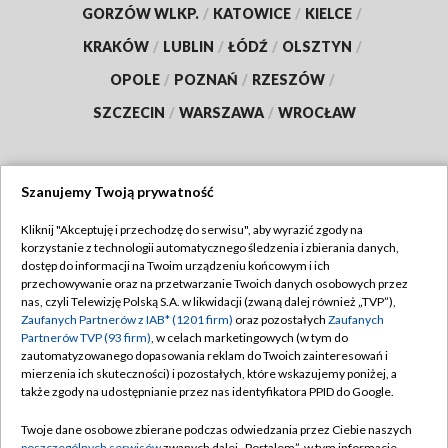
GORZÓW WLKP.
/
KATOWICE
/
KIELCE
/
KRAKÓW
/
LUBLIN
/
ŁÓDŹ
/
OLSZTYN
/
OPOLE
/
POZNAŃ
/
RZESZÓW
/
SZCZECIN
/
WARSZAWA
/
WROCŁAW
Szanujemy Twoją prywatność
Dołącz do nas:
Kliknij "Akceptuję i przechodzę do serwisu", aby wyrazić zgody na
korzystanie z technologii automatycznego śledzenia i zbierania danych,
TVP
dostęp do informacji na Twoim urządzeniu końcowym i ich
Abonament TVP
przechowywanie oraz na przetwarzanie Twoich danych osobowych przez
Regulamin TVP
nas, czyli Telewizję Polską S.A. w likwidacji (zwaną dalej również „TVP”),
Emisja w TVP
Zaufanych Partnerów z IAB* (1201 firm)
oraz pozostałych
Zaufanych
Polityka prywatności
Partnerów TVP (93 firm)
, w celach marketingowych (w tym do
Centrum informacji TVP
Moje zgody
zautomatyzowanego dopasowania reklam do Twoich zainteresowań i
mierzenia ich skuteczności) i pozostałych, które wskazujemy poniżej, a
Naziemna Telewizja Cyfrowa
Pomoc
także zgody na udostępnianie przez nas identyfikatora PPID do Google.
Sklep TVP
Biuro reklamy
Twoje dane osobowe zbierane podczas odwiedzania przez Ciebie naszych
Rada Programowa
poszczególnych serwisów
zwanych dalej „Portalem”, w tym informacje