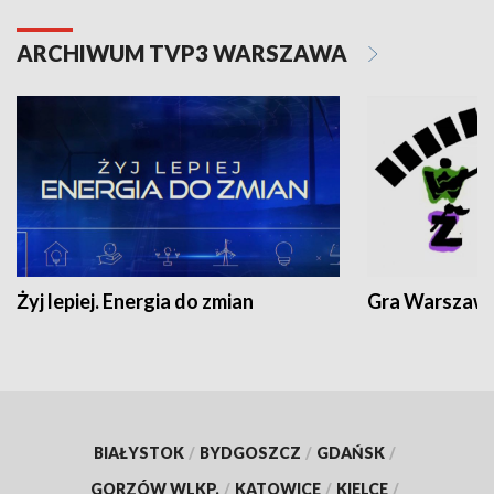
ARCHIWUM TVP3 WARSZAWA
Żyj lepiej. Energia do zmian
Gra Warszaw
BIAŁYSTOK
/
BYDGOSZCZ
/
GDAŃSK
/
GORZÓW WLKP.
/
KATOWICE
/
KIELCE
/