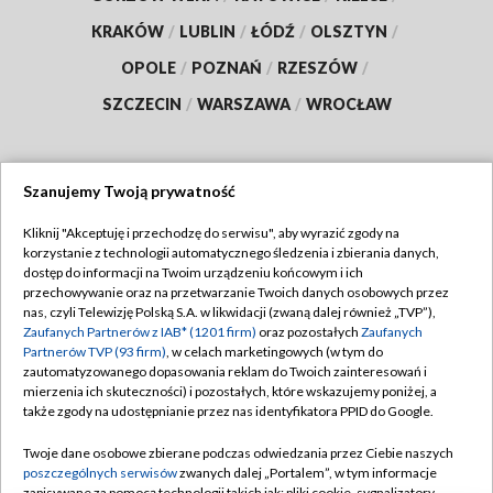
KRAKÓW
/
LUBLIN
/
ŁÓDŹ
/
OLSZTYN
/
OPOLE
/
POZNAŃ
/
RZESZÓW
/
SZCZECIN
/
WARSZAWA
/
WROCŁAW
Szanujemy Twoją prywatność
Dołącz do nas:
Kliknij "Akceptuję i przechodzę do serwisu", aby wyrazić zgody na
korzystanie z technologii automatycznego śledzenia i zbierania danych,
TVP
dostęp do informacji na Twoim urządzeniu końcowym i ich
Abonament TVP
przechowywanie oraz na przetwarzanie Twoich danych osobowych przez
Regulamin TVP
nas, czyli Telewizję Polską S.A. w likwidacji (zwaną dalej również „TVP”),
Emisja w TVP
Zaufanych Partnerów z IAB* (1201 firm)
oraz pozostałych
Zaufanych
Polityka prywatności
Partnerów TVP (93 firm)
, w celach marketingowych (w tym do
Centrum informacji TVP
Moje zgody
zautomatyzowanego dopasowania reklam do Twoich zainteresowań i
mierzenia ich skuteczności) i pozostałych, które wskazujemy poniżej, a
Naziemna Telewizja Cyfrowa
Pomoc
także zgody na udostępnianie przez nas identyfikatora PPID do Google.
Sklep TVP
Biuro reklamy
Twoje dane osobowe zbierane podczas odwiedzania przez Ciebie naszych
Rada Programowa
poszczególnych serwisów
zwanych dalej „Portalem”, w tym informacje
Kontakt
zapisywane za pomocą technologii takich jak: pliki cookie, sygnalizatory