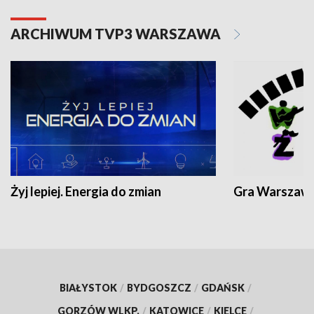
ARCHIWUM TVP3 WARSZAWA
Żyj lepiej. Energia do zmian
Gra Warszaw
BIAŁYSTOK
/
BYDGOSZCZ
/
GDAŃSK
/
GORZÓW WLKP.
/
KATOWICE
/
KIELCE
/