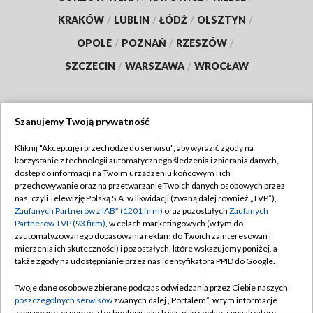
KRAKÓW
/
LUBLIN
/
ŁÓDŹ
/
OLSZTYN
/
OPOLE
/
POZNAŃ
/
RZESZÓW
/
SZCZECIN
/
WARSZAWA
/
WROCŁAW
Szanujemy Twoją prywatność
Dołącz do nas:
Kliknij "Akceptuję i przechodzę do serwisu", aby wyrazić zgody na
korzystanie z technologii automatycznego śledzenia i zbierania danych,
TVP
dostęp do informacji na Twoim urządzeniu końcowym i ich
Abonament TVP
przechowywanie oraz na przetwarzanie Twoich danych osobowych przez
Regulamin TVP
nas, czyli Telewizję Polską S.A. w likwidacji (zwaną dalej również „TVP”),
Emisja w TVP
Zaufanych Partnerów z IAB* (1201 firm)
oraz pozostałych
Zaufanych
Polityka prywatności
Partnerów TVP (93 firm)
, w celach marketingowych (w tym do
Centrum informacji TVP
Moje zgody
zautomatyzowanego dopasowania reklam do Twoich zainteresowań i
mierzenia ich skuteczności) i pozostałych, które wskazujemy poniżej, a
Naziemna Telewizja Cyfrowa
Pomoc
także zgody na udostępnianie przez nas identyfikatora PPID do Google.
Sklep TVP
Biuro reklamy
Twoje dane osobowe zbierane podczas odwiedzania przez Ciebie naszych
Rada Programowa
poszczególnych serwisów
zwanych dalej „Portalem”, w tym informacje
Kontakt
zapisywane za pomocą technologii takich jak: pliki cookie, sygnalizatory