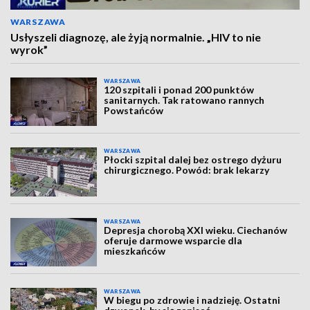
WARSZAWA
Usłyszeli diagnozę, ale żyją normalnie. „HIV to nie
wyrok”
WARSZAWA
120 szpitali i ponad 200 punktów
sanitarnych. Tak ratowano rannych
Powstańców
WARSZAWA
Płocki szpital dalej bez ostrego dyżuru
chirurgicznego. Powód: brak lekarzy
WARSZAWA
Depresja chorobą XXI wieku. Ciechanów
oferuje darmowe wsparcie dla
mieszkańców
WARSZAWA
W biegu po zdrowie i nadzieję. Ostatni