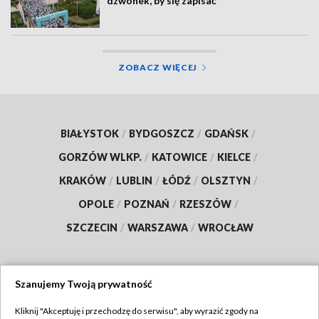
dzwonek, by się zapisać
ZOBACZ WIĘCEJ
BIAŁYSTOK
/
BYDGOSZCZ
/
GDAŃSK
/
GORZÓW WLKP.
/
KATOWICE
/
KIELCE
/
KRAKÓW
/
LUBLIN
/
ŁÓDŹ
/
OLSZTYN
/
OPOLE
/
POZNAŃ
/
RZESZÓW
/
SZCZECIN
/
WARSZAWA
/
WROCŁAW
Szanujemy Twoją prywatność
Dołącz do nas:
Kliknij "Akceptuję i przechodzę do serwisu", aby wyrazić zgody na