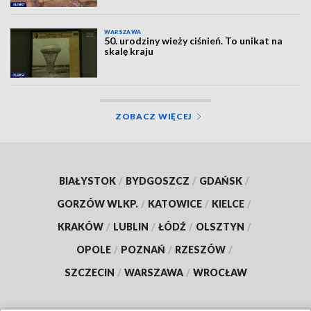
WARSZAWA
50. urodziny wieży ciśnień. To unikat na
skalę kraju
ZOBACZ WIĘCEJ
BIAŁYSTOK
/
BYDGOSZCZ
/
GDAŃSK
/
GORZÓW WLKP.
/
KATOWICE
/
KIELCE
/
KRAKÓW
/
LUBLIN
/
ŁÓDŹ
/
OLSZTYN
/
OPOLE
/
POZNAŃ
/
RZESZÓW
/
SZCZECIN
/
WARSZAWA
/
WROCŁAW