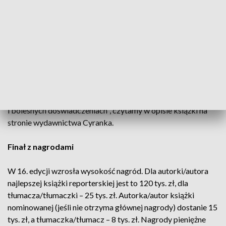
autorstwa Macieja Pisuka, która oddaje głos mieszkańcom
ulicy Brzeskiej w Warszawie. "
Maciej Pisuk mieszkał tam
przez wiele lat. W 2003 roku zaczął prowadzić rodzaj
fotodziennika. Dokumentował życie społeczne na podwórku
swej kamienicy, robił portrety sąsiadów i znajomych, z
którymi z czasem połączyła go silna więź, a w końcu
poprosił, by opowiedzieli mu o swoim życiu. Bohaterowie
tych wstrząsających historii zawsze byli świadomi, w jakim
celu autor z nimi rozmawia; mówili otwarcie o trudnych
i bolesnych doświadczeniach", czytamy w opisie książki na
stronie wydawnictwa Cyranka.
Finał z nagrodami
W 16. edycji wzrosła wysokość nagród. Dla autorki/autora
najlepszej książki reporterskiej jest to 120 tys. zł, dla
tłumacza/tłumaczki – 25 tys. zł. Autorka/autor książki
nominowanej (jeśli nie otrzyma głównej nagrody) dostanie 15
tys. zł, a tłumaczka/tłumacz – 8 tys. zł. Nagrody pieniężne