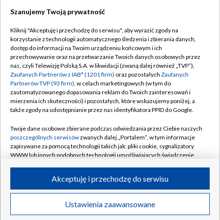
Szanujemy Twoją prywatność
Dołącz do nas:
Kliknij "Akceptuję i przechodzę do serwisu", aby wyrazić zgody na
korzystanie z technologii automatycznego śledzenia i zbierania danych,
TVP
dostęp do informacji na Twoim urządzeniu końcowym i ich
Abonament TVP
przechowywanie oraz na przetwarzanie Twoich danych osobowych przez
Regulamin TVP
nas, czyli Telewizję Polską S.A. w likwidacji (zwaną dalej również „TVP”),
Emisja w TVP
Polityka prywatności
Zaufanych Partnerów z IAB* (1201 firm)
oraz pozostałych
Zaufanych
Partnerów TVP (93 firm)
, w celach marketingowych (w tym do
Centrum informacji TVP
Moje zgody
zautomatyzowanego dopasowania reklam do Twoich zainteresowań i
mierzenia ich skuteczności) i pozostałych, które wskazujemy poniżej, a
Naziemna Telewizja Cyfrowa
Pomoc
także zgody na udostępnianie przez nas identyfikatora PPID do Google.
Sklep TVP
Biuro reklamy
Twoje dane osobowe zbierane podczas odwiedzania przez Ciebie naszych
Rada Programowa
Kontakt
poszczególnych serwisów
zwanych dalej „Portalem”, w tym informacje
zapisywane za pomocą technologii takich jak: pliki cookie, sygnalizatory
System NOS
WWW lub innych podobnych technologii umożliwiających świadczenie
dopasowanych i bezpiecznych usług, personalizację treści oraz reklam,
Informacje o nadawcy
Kanały
udostępnianie funkcji mediów społecznościowych oraz analizowanie
Akceptuję i przechodzę do serwisu
ruchu w Internecie.
Program dla prasy
©2026 Telewizja Polska S.A. w likwidacji
Biuro Reklamy
Twoje dane osobowe zbierane podczas odwiedzania przez Ciebie
Ustawienia zaawansowane
poszczególnych serwisów
na Portalu, takie jak adresy IP, identyfikatory
Ogłoszenie przetargowe
Twoich urządzeń końcowych i identyfikatory plików cookie, informacje o