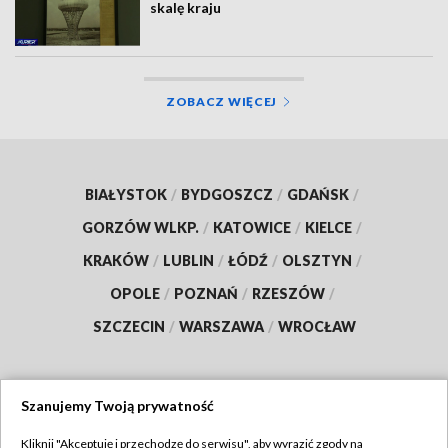
skalę kraju
ZOBACZ WIĘCEJ
BIAŁYSTOK
/
BYDGOSZCZ
/
GDAŃSK
/
GORZÓW WLKP.
/
KATOWICE
/
KIELCE
/
KRAKÓW
/
LUBLIN
/
ŁÓDŹ
/
OLSZTYN
/
OPOLE
/
POZNAŃ
/
RZESZÓW
/
SZCZECIN
/
WARSZAWA
/
WROCŁAW
Szanujemy Twoją prywatność
Dołącz do nas:
Kliknij "Akceptuję i przechodzę do serwisu", aby wyrazić zgody na