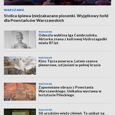
WARSZAWA
Stolica śpiewa (nie)zakazane piosenki. Wyjątkowy hołd
dla Powstańców Warszawskich
WARSZAWA
Odeszła wybitna Iga Cembrzyńska.
Aktorka znana z kultowej Hydrozagadki
miała 87 lat
WARSZAWA
Kino Tęcza powraca. Latem seanse
plenerowe, od jesieni w pełnej krasie
WARSZAWA
Zapomniane obrazy z Powstania
Warszawskiego. Unikalna wystawa w
Instytucie Pileckiego
WARSZAWA
50. urodziny wieży ciśnień. To unikat na