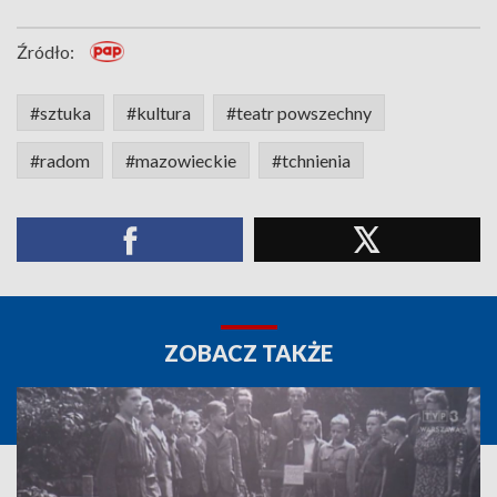
Źródło:
#sztuka
#kultura
#teatr powszechny
#radom
#mazowieckie
#tchnienia
ZOBACZ TAKŻE