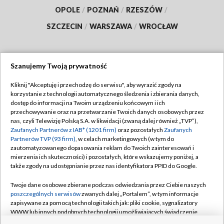
OPOLE
/
POZNAŃ
/
RZESZÓW
/
SZCZECIN
/
WARSZAWA
/
WROCŁAW
Szanujemy Twoją prywatność
Dołącz do nas:
Kliknij "Akceptuję i przechodzę do serwisu", aby wyrazić zgody na
korzystanie z technologii automatycznego śledzenia i zbierania danych,
TVP
dostęp do informacji na Twoim urządzeniu końcowym i ich
Abonament TVP
przechowywanie oraz na przetwarzanie Twoich danych osobowych przez
Regulamin TVP
nas, czyli Telewizję Polską S.A. w likwidacji (zwaną dalej również „TVP”),
Emisja w TVP
Polityka prywatności
Zaufanych Partnerów z IAB* (1201 firm)
oraz pozostałych
Zaufanych
Partnerów TVP (93 firm)
, w celach marketingowych (w tym do
Centrum informacji TVP
Moje zgody
zautomatyzowanego dopasowania reklam do Twoich zainteresowań i
mierzenia ich skuteczności) i pozostałych, które wskazujemy poniżej, a
Naziemna Telewizja Cyfrowa
Pomoc
także zgody na udostępnianie przez nas identyfikatora PPID do Google.
Sklep TVP
Biuro reklamy
Twoje dane osobowe zbierane podczas odwiedzania przez Ciebie naszych
Rada Programowa
Kontakt
poszczególnych serwisów
zwanych dalej „Portalem”, w tym informacje
zapisywane za pomocą technologii takich jak: pliki cookie, sygnalizatory
System NOS
WWW lub innych podobnych technologii umożliwiających świadczenie
dopasowanych i bezpiecznych usług, personalizację treści oraz reklam,