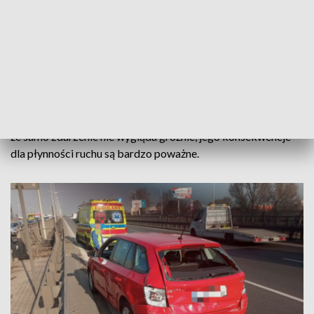
konieczność interwencji ekipy wypadkowej i
przeprowadzenia szczegółowych oględzin miejsca
zdarzenia.
Poważne utrudnienia na trasie S8
Korek osiągnął już długość około 10 kilometrów, sięgając aż
za Bemowo. Dwa pasy ruchu z trzech są zablokowane. Mimo
że samo zdarzenie nie wygląda groźnie, jego konsekwencje
dla płynności ruchu są bardzo poważne.