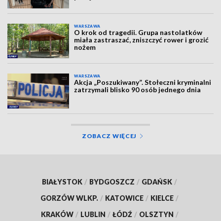
WARSZAWA
O krok od tragedii. Grupa nastolatków
miała zastraszać, zniszczyć rower i grozić
nożem
WARSZAWA
Akcja „Poszukiwany”. Stołeczni kryminalni
zatrzymali blisko 90 osób jednego dnia
ZOBACZ WIĘCEJ
BIAŁYSTOK
/
BYDGOSZCZ
/
GDAŃSK
/
GORZÓW WLKP.
/
KATOWICE
/
KIELCE
/
KRAKÓW
/
LUBLIN
/
ŁÓDŹ
/
OLSZTYN
/