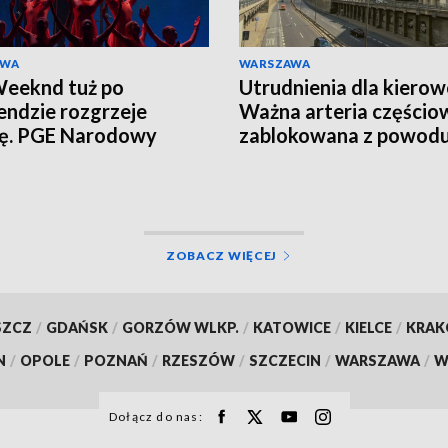
AWA
WARSZAWA
eeknd tuż po
Utrudnienia dla kiero
ndzie rozgrzeje
Ważna arteria częścio
cę. PGE Narodowy
zablokowana z powod
ją tłumy
remontu
ZOBACZ WIĘCEJ
SZCZ
/
GDAŃSK
/
GORZÓW WLKP.
/
KATOWICE
/
KIELCE
/
KRA
N
/
OPOLE
/
POZNAŃ
/
RZESZÓW
/
SZCZECIN
/
WARSZAWA
/
W
Dołącz do nas: