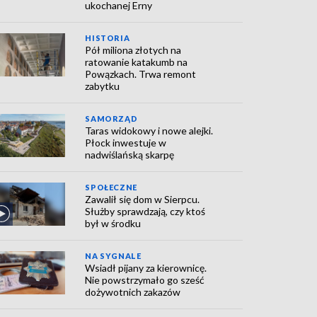
ukochanej Erny
HISTORIA
Pół miliona złotych na
ratowanie katakumb na
Powązkach. Trwa remont
zabytku
SAMORZĄD
Taras widokowy i nowe alejki.
Płock inwestuje w
nadwiślańską skarpę
SPOŁECZNE
Zawalił się dom w Sierpcu.
Służby sprawdzają, czy ktoś
był w środku
NA SYGNALE
Wsiadł pijany za kierownicę.
Nie powstrzymało go sześć
dożywotnich zakazów