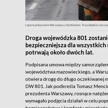
Lepsze połączenie Warszawy z Józefowem. Trasa będzie szersza i
Droga wojewódzka 801 zostanie
bezpieczniejsza dla wszystkic
potrwają około dwóch lat.
Podpisana umowa między samorząde
województwa mazowieckiego, a Wars
otwiera drogę do długo oczekiwanej 
DW 801. Jak podkreśla Tomasz Mencin
prezydenta Warszawy, rosnące natęże
wymagało podjęcia działań w celu pop
bezpieczeństwa i komfortu mieszkańc