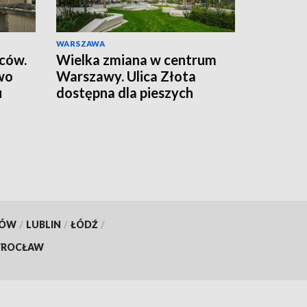
WARSZAWA
wców.
Wielka zmiana w centrum
wo
Warszawy. Ulica Złota
u
dostępna dla pieszych
KÓW
/
LUBLIN
/
ŁÓDŹ
/
ROCŁAW