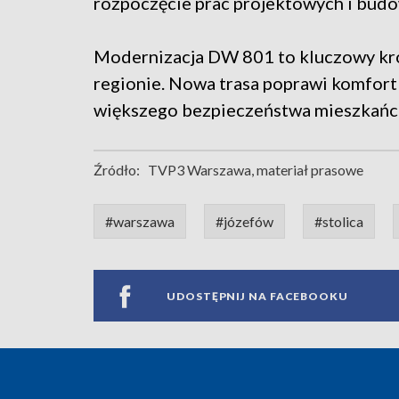
rozpoczęcie prac projektowych i budo
Modernizacja DW 801 to kluczowy kro
regionie. Nowa trasa poprawi komfort
większego bezpieczeństwa mieszkańcó
Źródło:
TVP3 Warszawa, materiał prasowe
#warszawa
#józefów
#stolica
UDOSTĘPNIJ NA FACEBOOKU