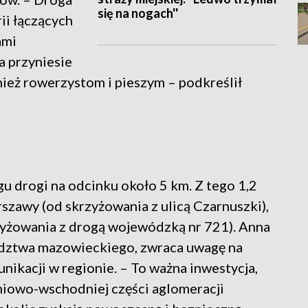
się na nogach''
rii łączących
ami
a przyniesie
nież rowerzystom i pieszym – podkreślił
 drogi na odcinku około 5 km. Z tego 1,2
szawy (od skrzyżowania z ulicą Czarnuszki),
zyżowania z drogą wojewódzką nr 721). Anna
ództwa mazowieckiego, zwraca uwagę na
nikacji w regionie. – To ważna inwestycja,
niowo-wschodniej części aglomeracji