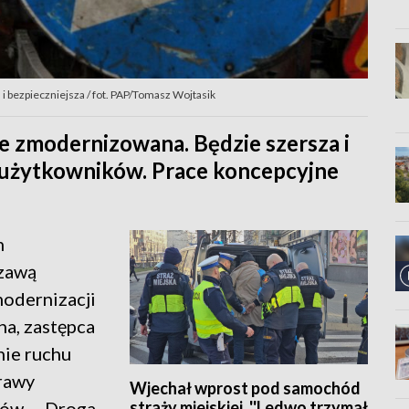
 bezpieczniejsza / fot. PAP/Tomasz Wojtasik
 zmodernizowana. Będzie szersza i
h użytkowników. Prace koncepcyjne
m
zawą
modernizacji
a, zastępca
nie ruchu
rawy
Wjechał wprost pod samochód
straży miejskiej. ''Ledwo trzymał
ów. – Droga