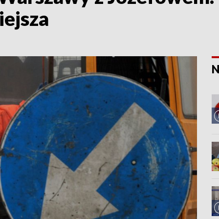
iejsza
N