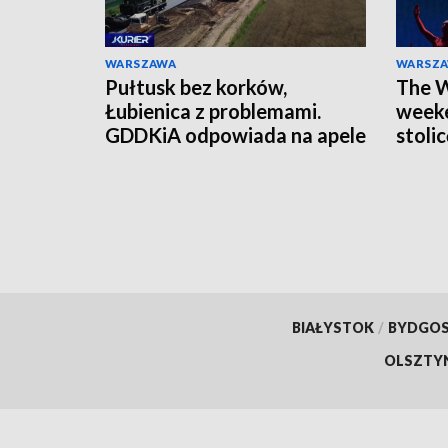
WARSZAWA
WARSZ
Pułtusk bez korków,
The W
Łubienica z problemami.
weeke
GDDKiA odpowiada na apele
stoli
mieszkańców
czeka
BIAŁYSTOK
/
BYDGO
OLSZTY