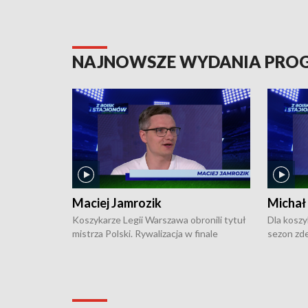
NAJNOWSZE WYDANIA PR
Maciej Jamrozik
Michał
Koszykarze Legii Warszawa obronili tytuł
Dla koszy
mistrza Polski. Rywalizacja w finale
sezon zde
ekstraklasy toczyła się do czterech
Najpierw 
zwycięstw i dopiero ostatni, siódmy mecz
międzyna
okazał się decydujący. W hali przy
Ligę Półn
Obrońców Tobruku na Bemowie
podbijać 
podopieczni estońskiego trenera Heiko
zasadnicz