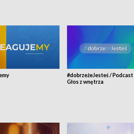
jemy
#dobrzeżeJesteś / Podcast 
Głos z wnętrza