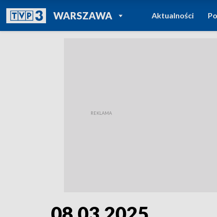
POWRÓT DO
WARSZAWA
Aktualności
Po
TVP REGIONY
08.03.2025