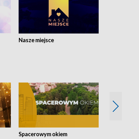
Nasze miejsce
Spacerowym okiem
Filmowe spo