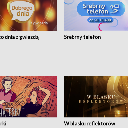
o dnia z gwiazdą
Srebrny telefon
rki
W blasku reflektorów