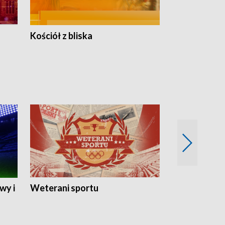
Kościół z bliska
wy i
Weterani sportu
Najlepsi Sp
2024