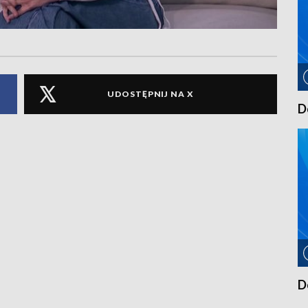
UDOSTĘPNIJ NA X
D
D