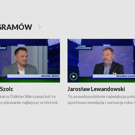
OGRAMÓW
 Szolc
Jarosław Lewandowski
karzy Dzików Warszawa był to
To prawdopodobnie największa pol
cydowanie najlepszy w historii.
sportowa rewelacja i sensacja roku.
pierwszy raz sięgnęli po
Chwalińska podbiła serca całej Pols
rodowe trofeum, wygrywając
kortach imienia Rolanda Garrosa w
ocno Europejską. Potem zaczęli
wielkoszlemowym turnieju French 
ekstraklasę. Po sezonie
przebijała się przez kwalifikacje, wyg
ym zadebiutowali w fazie play-
aż dziewięć pojedynków i dopiero w 