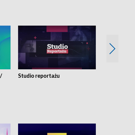
/
Studio reportażu
Eksperyment