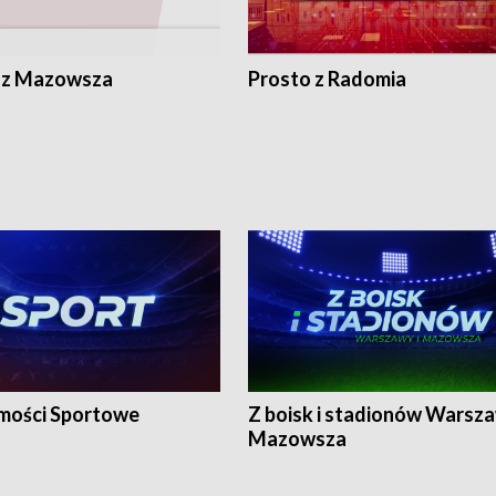
 z Mazowsza
Prosto z Radomia
ości Sportowe
Z boisk i stadionów Warsza
Mazowsza