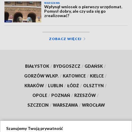
WARSZAWA
Wpłynął wniosek o pierwszy urzędomat.
Pomysł dobry, ale czy uda się go
zrealizować?
ZOBACZ WIĘCEJ
BIAŁYSTOK
/
BYDGOSZCZ
/
GDAŃSK
/
GORZÓW WLKP.
/
KATOWICE
/
KIELCE
/
KRAKÓW
/
LUBLIN
/
ŁÓDŹ
/
OLSZTYN
/
OPOLE
/
POZNAŃ
/
RZESZÓW
/
SZCZECIN
/
WARSZAWA
/
WROCŁAW
Szanujemy Twoją prywatność