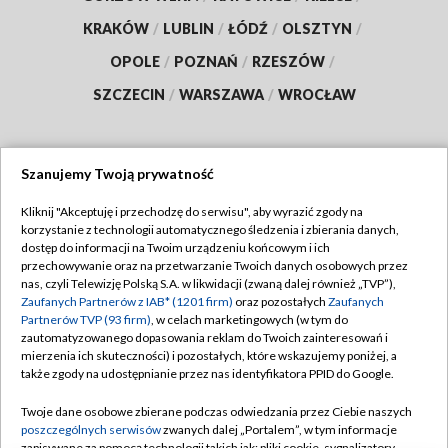
KRAKÓW
/
LUBLIN
/
ŁÓDŹ
/
OLSZTYN
/
OPOLE
/
POZNAŃ
/
RZESZÓW
/
SZCZECIN
/
WARSZAWA
/
WROCŁAW
Szanujemy Twoją prywatność
Dołącz do nas:
Kliknij "Akceptuję i przechodzę do serwisu", aby wyrazić zgody na
korzystanie z technologii automatycznego śledzenia i zbierania danych,
TVP
dostęp do informacji na Twoim urządzeniu końcowym i ich
Abonament TVP
przechowywanie oraz na przetwarzanie Twoich danych osobowych przez
Regulamin TVP
nas, czyli Telewizję Polską S.A. w likwidacji (zwaną dalej również „TVP”),
Emisja w TVP
Zaufanych Partnerów z IAB* (1201 firm)
oraz pozostałych
Zaufanych
Polityka prywatności
Partnerów TVP (93 firm)
, w celach marketingowych (w tym do
Centrum informacji TVP
Moje zgody
zautomatyzowanego dopasowania reklam do Twoich zainteresowań i
mierzenia ich skuteczności) i pozostałych, które wskazujemy poniżej, a
Naziemna Telewizja Cyfrowa
Pomoc
także zgody na udostępnianie przez nas identyfikatora PPID do Google.
Sklep TVP
Biuro reklamy
Twoje dane osobowe zbierane podczas odwiedzania przez Ciebie naszych
Rada Programowa
poszczególnych serwisów
zwanych dalej „Portalem”, w tym informacje
Kontakt
zapisywane za pomocą technologii takich jak: pliki cookie, sygnalizatory