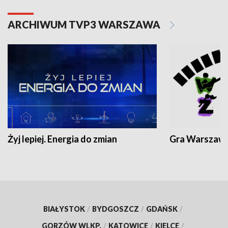
ARCHIWUM TVP3 WARSZAWA
Żyj lepiej. Energia do zmian
Gra Warszaw
BIAŁYSTOK
/
BYDGOSZCZ
/
GDAŃSK
/
GORZÓW WLKP.
/
KATOWICE
/
KIELCE
/