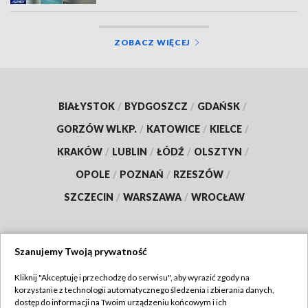
ZOBACZ WIĘCEJ
BIAŁYSTOK
/
BYDGOSZCZ
/
GDAŃSK
/
GORZÓW WLKP.
/
KATOWICE
/
KIELCE
/
KRAKÓW
/
LUBLIN
/
ŁÓDŹ
/
OLSZTYN
/
OPOLE
/
POZNAŃ
/
RZESZÓW
/
SZCZECIN
/
WARSZAWA
/
WROCŁAW
Szanujemy Twoją prywatność
Dołącz do nas:
Kliknij "Akceptuję i przechodzę do serwisu", aby wyrazić zgody na
korzystanie z technologii automatycznego śledzenia i zbierania danych,
TVP
dostęp do informacji na Twoim urządzeniu końcowym i ich