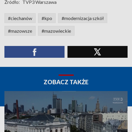
Źródło:
TVP3 Warszawa
#ciechanów
#kpo
#modernizacja szkół
#mazowsze
#mazowieckie
ZOBACZ TAKŻE