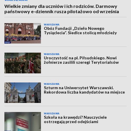
Wielkie zmiany dla uczniów i ich rodziców. Darmowy
państwowy e-dziennik rusza pilotażowo od września
WARSZAWA
Obóz Fundacji „Dzieło Nowego
Tysiąclecia”. Siedlce stolicą młodzieży
WARSZAWA
Uroczystość na pl. Piłsudskiego. Nowi
żołnierze zasilili szeregi Terytorialsów
WARSZAWA
Szturm na Uniwersytet Warszawski.
Rekordowa liczba kandydatów na miejsce
WARSZAWA
Szkoła na krawędzi? Nauczyciele
ostrzegają przed odejściami