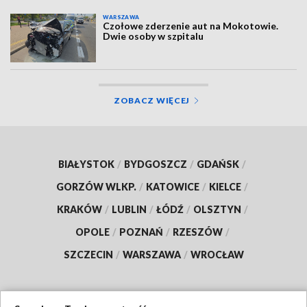
WARSZAWA
Czołowe zderzenie aut na Mokotowie.
Dwie osoby w szpitalu
ZOBACZ WIĘCEJ
BIAŁYSTOK
/
BYDGOSZCZ
/
GDAŃSK
/
GORZÓW WLKP.
/
KATOWICE
/
KIELCE
/
KRAKÓW
/
LUBLIN
/
ŁÓDŹ
/
OLSZTYN
/
OPOLE
/
POZNAŃ
/
RZESZÓW
/
SZCZECIN
/
WARSZAWA
/
WROCŁAW