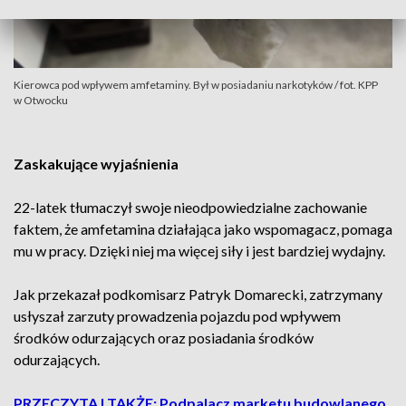
Kierowca pod wpływem amfetaminy. Był w posiadaniu narkotyków / fot. KPP
w Otwocku
Zaskakujące wyjaśnienia
22-latek tłumaczył swoje nieodpowiedzialne zachowanie
faktem, że amfetamina działająca jako wspomagacz, pomaga
mu w pracy. Dzięki niej ma więcej siły i jest bardziej wydajny.
Jak przekazał podkomisarz Patryk Domarecki, zatrzymany
usłyszał zarzuty prowadzenia pojazdu pod wpływem
środków odurzających oraz posiadania środków
odurzających.
PRZECZYTAJ TAKŻE: Podpalacz marketu budowlanego