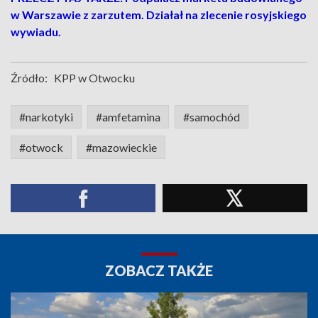
w Warszawie z zarzutem. Działał na zlecenie rosyjskiego
wywiadu.
Źródło:
KPP w Otwocku
#narkotyki
#amfetamina
#samochód
#otwock
#mazowieckie
ZOBACZ TAKŻE