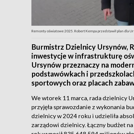
Remonty oświatowe 2025. Robert Kempa przedstawił plan dla Ur
Burmistrz Dzielnicy Ursynów, 
inwestycje w infrastrukturę oś
Ursynów przeznaczy na moderni
podstawówkach i przedszkolach
sportowych oraz placach zabaw
We wtorek 11 marca, rada dzielnicy 
przyjęła sprawozdanie z wykonania bu
dzielnicy w 2024 roku i udzieliła abs
zarządowi dzielnicy. Łączny budżet n
rok wynosił 835 648 594 milionów zł