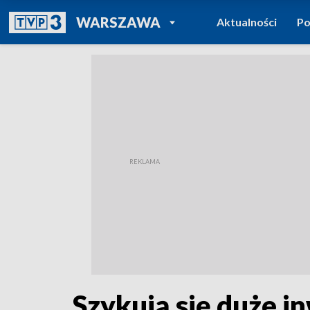
POWRÓT DO
WARSZAWA
Aktualności
Po
TVP REGIONY
Szykują się duże i