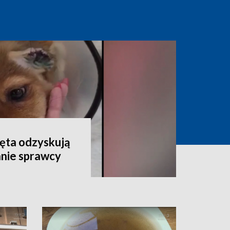
ęta odzyskują
anie sprawcy