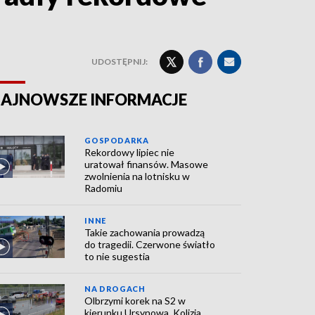
UDOSTĘPNIJ:
AJNOWSZE INFORMACJE
GOSPODARKA
Rekordowy lipiec nie
uratował finansów. Masowe
zwolnienia na lotnisku w
Radomiu
INNE
Takie zachowania prowadzą
do tragedii. Czerwone światło
to nie sugestia
NA DROGACH
Olbrzymi korek na S2 w
kierunku Ursynowa. Kolizja