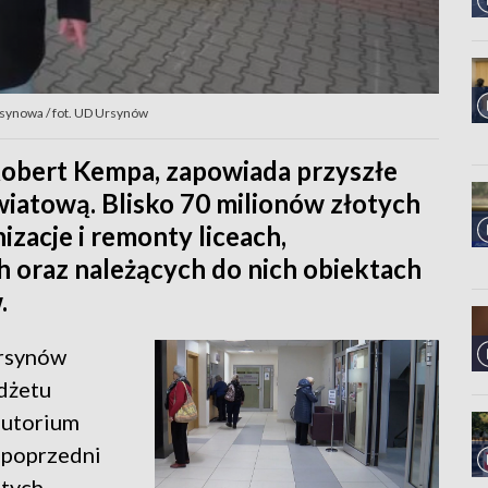
synowa / fot. UD Ursynów
Robert Kempa, zapowiada przyszłe
wiatową. Blisko 70 milionów złotych
zacje i remonty liceach,
 oraz należących do nich obiektach
.
Ursynów
dżetu
olutorium
a poprzedni
otych.