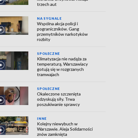
trzech aut
NA SYGNALE
Wspólna akcja policji i
pograniczników. Gang
przemytników narkotyków
rozbity
SPOŁECZNE
Klimatyzacja nie nadąża za
temperaturą. Warszawiacy
gotują się w rozgrzanych
tramwajach
SPOŁECZNE
Okaleczone szczenięta
odzyskują siły. Trwa
poszukiwanie sprawcy
INNE
Kolejny niewybuch w
Warszawie. Aleja Solidarności
znów zamknięta