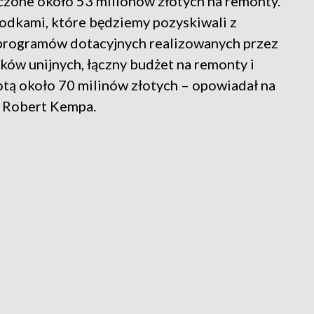
czone około 53 milionów złotych na remonty.
środkami, które będziemy pozyskiwali z
programów dotacyjnych realizowanych przez
dków unijnych, łączny budżet na remonty i
tą około 70 milinów złotych – opowiadał na
u Robert Kempa.