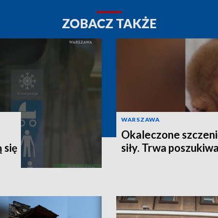
ZOBACZ TAKŻE
WARSZAWA
Okaleczone szczeni
 się
siły. Trwa poszukiw