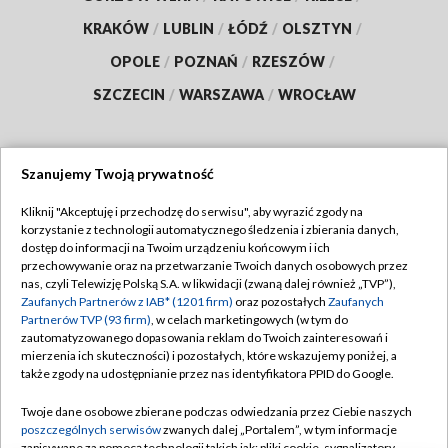
KRAKÓW
/
LUBLIN
/
ŁÓDŹ
/
OLSZTYN
/
OPOLE
/
POZNAŃ
/
RZESZÓW
/
SZCZECIN
/
WARSZAWA
/
WROCŁAW
Szanujemy Twoją prywatność
Dołącz do nas:
Kliknij "Akceptuję i przechodzę do serwisu", aby wyrazić zgody na
korzystanie z technologii automatycznego śledzenia i zbierania danych,
TVP
dostęp do informacji na Twoim urządzeniu końcowym i ich
Abonament TVP
przechowywanie oraz na przetwarzanie Twoich danych osobowych przez
Regulamin TVP
nas, czyli Telewizję Polską S.A. w likwidacji (zwaną dalej również „TVP”),
Emisja w TVP
Zaufanych Partnerów z IAB* (1201 firm)
oraz pozostałych
Zaufanych
Polityka prywatności
Partnerów TVP (93 firm)
, w celach marketingowych (w tym do
Centrum informacji TVP
Moje zgody
zautomatyzowanego dopasowania reklam do Twoich zainteresowań i
mierzenia ich skuteczności) i pozostałych, które wskazujemy poniżej, a
Naziemna Telewizja Cyfrowa
Pomoc
także zgody na udostępnianie przez nas identyfikatora PPID do Google.
Sklep TVP
Biuro reklamy
Twoje dane osobowe zbierane podczas odwiedzania przez Ciebie naszych
Rada Programowa
poszczególnych serwisów
zwanych dalej „Portalem”, w tym informacje
Kontakt
zapisywane za pomocą technologii takich jak: pliki cookie, sygnalizatory