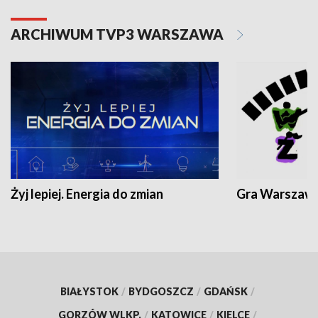
ARCHIWUM TVP3 WARSZAWA
Żyj lepiej. Energia do zmian
Gra Warszaw
BIAŁYSTOK
/
BYDGOSZCZ
/
GDAŃSK
/
GORZÓW WLKP.
/
KATOWICE
/
KIELCE
/