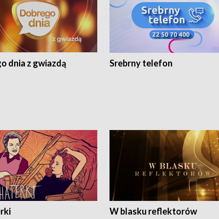
o dnia z gwiazdą
Srebrny telefon
rki
W blasku reflektorów