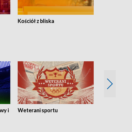
Kościół z bliska
wy i
Weterani sportu
Najlepsi Sp
2024