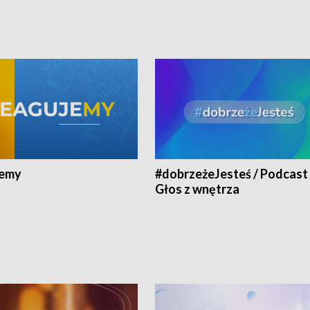
jemy
#dobrzeżeJesteś / Podcast 
Głos z wnętrza