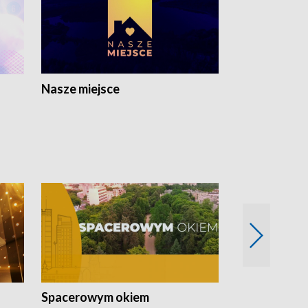
Nasze miejsce
Spacerowym okiem
Filmowe spo