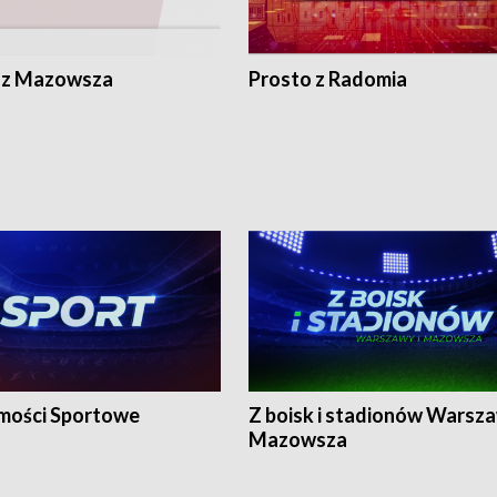
 z Mazowsza
Prosto z Radomia
ości Sportowe
Z boisk i stadionów Warsza
Mazowsza