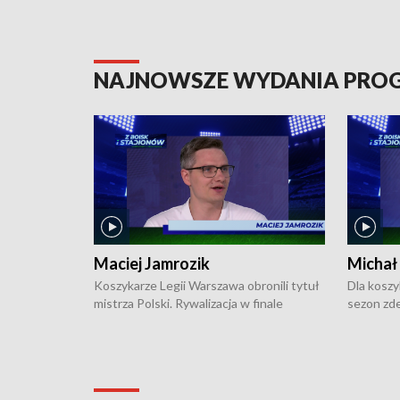
NAJNOWSZE WYDANIA PR
Maciej Jamrozik
Michał
Koszykarze Legii Warszawa obronili tytuł
Dla koszy
mistrza Polski. Rywalizacja w finale
sezon zde
ekstraklasy toczyła się do czterech
Najpierw 
zwycięstw i dopiero ostatni, siódmy mecz
międzyna
okazał się decydujący. W hali przy
Ligę Półn
Obrońców Tobruku na Bemowie
podbijać 
podopieczni estońskiego trenera Heiko
zasadnicz