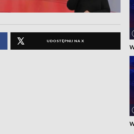
UDOSTĘPNIJ NA X
W
W