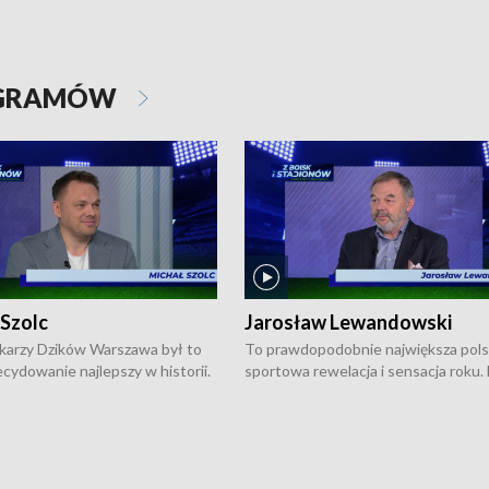
OGRAMÓW
 Szolc
Jarosław Lewandowski
karzy Dzików Warszawa był to
To prawdopodobnie największa pol
cydowanie najlepszy w historii.
sportowa rewelacja i sensacja roku.
pierwszy raz sięgnęli po
Chwalińska podbiła serca całej Pols
rodowe trofeum, wygrywając
kortach imienia Rolanda Garrosa w
ocno Europejską. Potem zaczęli
wielkoszlemowym turnieju French 
ekstraklasę. Po sezonie
przebijała się przez kwalifikacje, wyg
ym zadebiutowali w fazie play-
aż dziewięć pojedynków i dopiero w 