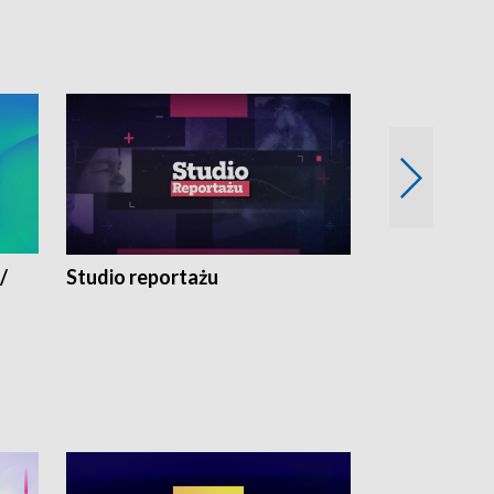
/
Studio reportażu
Eksperyment