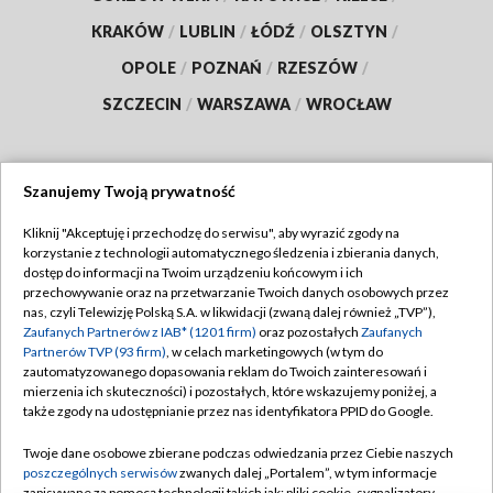
KRAKÓW
/
LUBLIN
/
ŁÓDŹ
/
OLSZTYN
/
OPOLE
/
POZNAŃ
/
RZESZÓW
/
SZCZECIN
/
WARSZAWA
/
WROCŁAW
Szanujemy Twoją prywatność
Dołącz do nas:
Kliknij "Akceptuję i przechodzę do serwisu", aby wyrazić zgody na
korzystanie z technologii automatycznego śledzenia i zbierania danych,
TVP
dostęp do informacji na Twoim urządzeniu końcowym i ich
Abonament TVP
przechowywanie oraz na przetwarzanie Twoich danych osobowych przez
Regulamin TVP
nas, czyli Telewizję Polską S.A. w likwidacji (zwaną dalej również „TVP”),
Emisja w TVP
Zaufanych Partnerów z IAB* (1201 firm)
oraz pozostałych
Zaufanych
Polityka prywatności
Partnerów TVP (93 firm)
, w celach marketingowych (w tym do
Centrum informacji TVP
Moje zgody
zautomatyzowanego dopasowania reklam do Twoich zainteresowań i
mierzenia ich skuteczności) i pozostałych, które wskazujemy poniżej, a
Naziemna Telewizja Cyfrowa
Pomoc
także zgody na udostępnianie przez nas identyfikatora PPID do Google.
Sklep TVP
Biuro reklamy
Twoje dane osobowe zbierane podczas odwiedzania przez Ciebie naszych
Rada Programowa
poszczególnych serwisów
zwanych dalej „Portalem”, w tym informacje
Kontakt
zapisywane za pomocą technologii takich jak: pliki cookie, sygnalizatory