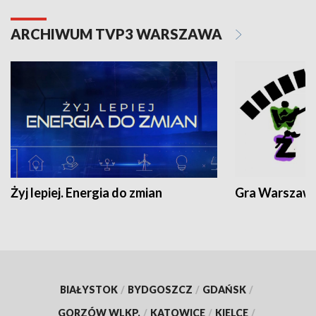
ARCHIWUM TVP3 WARSZAWA
Żyj lepiej. Energia do zmian
Gra Warszaw
BIAŁYSTOK
/
BYDGOSZCZ
/
GDAŃSK
/
GORZÓW WLKP.
/
KATOWICE
/
KIELCE
/