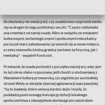
jeszcze do centrum osady, nie wiemy, gdzie ono się kończy" -
podkreślił.
Archeolodzy nie wiedzą też, czy osadnictwo rozprzestrzeniło
się na drugim brzegu pobliskiej rzeczki. "Często oddzielała
ona cmentarz od samej osady. Albo w związku ze zmianami
kulturowymi, technologicznymi i społecznymi mieszkańcy
porzucali stare zabudowania i przenosili się w nowe miejsce,
a rzeka stanowiła istotną granicę zarówno tą fizyczną, jak i
mentalną" - wyjaśnił Kostrzoń.
Przekazał, że osada pochodzi z początku naszej ery, więc jest
to też okres słabo rozpoznany, jeśli chodzi o utożsamianą z
Wandalami kulturę przeworską, szczególnie po wschodniej
stronie Wisły w obrębie obecnej aglomeracji warszawskiej.
"Są to badania, które wniosą bardzo dużo i myślę, że
poddadzą pod rozwagę koncepcję dyfuzji lokalnego
społeczeństwa z niewątpliwie dominującym substratem