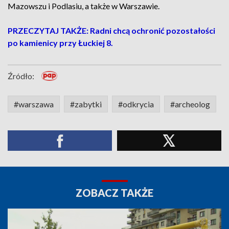
Mazowszu i Podlasiu, a także w Warszawie.
PRZECZYTAJ TAKŻE: Radni chcą ochronić pozostałości
po kamienicy przy Łuckiej 8.
Źródło:
#warszawa
#zabytki
#odkrycia
#archeolog
ZOBACZ TAKŻE