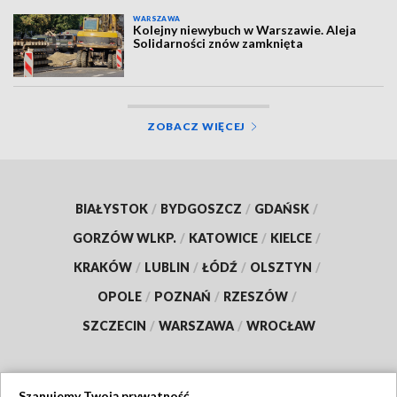
WARSZAWA
Kolejny niewybuch w Warszawie. Aleja
Solidarności znów zamknięta
ZOBACZ WIĘCEJ
BIAŁYSTOK
/
BYDGOSZCZ
/
GDAŃSK
/
GORZÓW WLKP.
/
KATOWICE
/
KIELCE
/
KRAKÓW
/
LUBLIN
/
ŁÓDŹ
/
OLSZTYN
/
OPOLE
/
POZNAŃ
/
RZESZÓW
/
SZCZECIN
/
WARSZAWA
/
WROCŁAW
Szanujemy Twoją prywatność