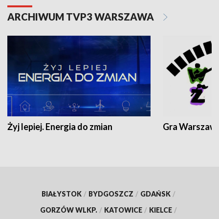
ARCHIWUM TVP3 WARSZAWA
Żyj lepiej. Energia do zmian
Gra Warszaw
BIAŁYSTOK
/
BYDGOSZCZ
/
GDAŃSK
/
GORZÓW WLKP.
/
KATOWICE
/
KIELCE
/