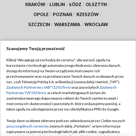
KRAKÓW
/
LUBLIN
/
ŁÓDŹ
/
OLSZTYN
/
OPOLE
/
POZNAŃ
/
RZESZÓW
/
SZCZECIN
/
WARSZAWA
/
WROCŁAW
Szanujemy Twoją prywatność
Dołącz do nas:
Kliknij "Akceptuję i przechodzę do serwisu", aby wyrazić zgody na
korzystanie z technologii automatycznego śledzenia i zbierania danych,
TVP
dostęp do informacji na Twoim urządzeniu końcowym i ich
Abonament TVP
przechowywanie oraz na przetwarzanie Twoich danych osobowych przez
Regulamin TVP
nas, czyli Telewizję Polską S.A. w likwidacji (zwaną dalej również „TVP”),
Emisja w TVP
Zaufanych Partnerów z IAB* (1201 firm)
oraz pozostałych
Zaufanych
Polityka prywatności
Partnerów TVP (93 firm)
, w celach marketingowych (w tym do
Centrum informacji TVP
Moje zgody
zautomatyzowanego dopasowania reklam do Twoich zainteresowań i
mierzenia ich skuteczności) i pozostałych, które wskazujemy poniżej, a
Naziemna Telewizja Cyfrowa
Pomoc
także zgody na udostępnianie przez nas identyfikatora PPID do Google.
Sklep TVP
Biuro reklamy
Twoje dane osobowe zbierane podczas odwiedzania przez Ciebie naszych
Rada Programowa
poszczególnych serwisów
zwanych dalej „Portalem”, w tym informacje
Kontakt
zapisywane za pomocą technologii takich jak: pliki cookie, sygnalizatory
System NOS