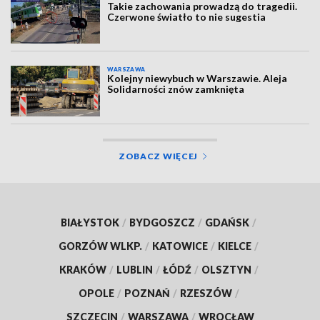
Takie zachowania prowadzą do tragedii.
Czerwone światło to nie sugestia
WARSZAWA
Kolejny niewybuch w Warszawie. Aleja
Solidarności znów zamknięta
ZOBACZ WIĘCEJ
BIAŁYSTOK
/
BYDGOSZCZ
/
GDAŃSK
/
GORZÓW WLKP.
/
KATOWICE
/
KIELCE
/
KRAKÓW
/
LUBLIN
/
ŁÓDŹ
/
OLSZTYN
/
OPOLE
/
POZNAŃ
/
RZESZÓW
/
SZCZECIN
/
WARSZAWA
/
WROCŁAW