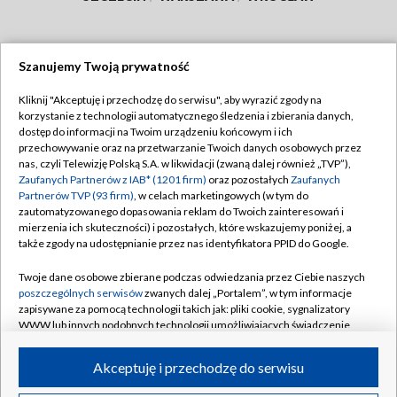
Szanujemy Twoją prywatność
Dołącz do nas:
Kliknij "Akceptuję i przechodzę do serwisu", aby wyrazić zgody na
korzystanie z technologii automatycznego śledzenia i zbierania danych,
TVP
dostęp do informacji na Twoim urządzeniu końcowym i ich
Abonament TVP
przechowywanie oraz na przetwarzanie Twoich danych osobowych przez
Regulamin TVP
nas, czyli Telewizję Polską S.A. w likwidacji (zwaną dalej również „TVP”),
Emisja w TVP
Polityka prywatności
Zaufanych Partnerów z IAB* (1201 firm)
oraz pozostałych
Zaufanych
Partnerów TVP (93 firm)
, w celach marketingowych (w tym do
Centrum informacji TVP
Moje zgody
zautomatyzowanego dopasowania reklam do Twoich zainteresowań i
mierzenia ich skuteczności) i pozostałych, które wskazujemy poniżej, a
Naziemna Telewizja Cyfrowa
Pomoc
także zgody na udostępnianie przez nas identyfikatora PPID do Google.
Sklep TVP
Biuro reklamy
Twoje dane osobowe zbierane podczas odwiedzania przez Ciebie naszych
Rada Programowa
Kontakt
poszczególnych serwisów
zwanych dalej „Portalem”, w tym informacje
zapisywane za pomocą technologii takich jak: pliki cookie, sygnalizatory
System NOS
WWW lub innych podobnych technologii umożliwiających świadczenie
dopasowanych i bezpiecznych usług, personalizację treści oraz reklam,
Informacje o nadawcy
Kanały
udostępnianie funkcji mediów społecznościowych oraz analizowanie
Akceptuję i przechodzę do serwisu
ruchu w Internecie.
Program dla prasy
©2026 Telewizja Polska S.A. w likwidacji