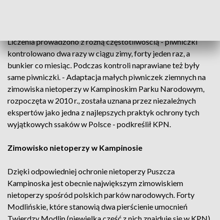
wsi, gdzie także można się spodziewać dużej ilości nietoperzy
- przekazał park.
Liczenia prowadzono z różną częstotliwością - piwniczki
kontrolowano dwa razy w ciągu zimy, forty jeden raz, a
bunkier co miesiąc. Podczas kontroli naprawiane też były
same piwniczki. - Adaptacja małych piwniczek ziemnych na
zimowiska nietoperzy w Kampinoskim Parku Narodowym,
rozpoczęta w 2010 r., została uznana przez niezależnych
ekspertów jako jedna z najlepszych praktyk ochrony tych
wyjątkowych ssaków w Polsce - podkreślił KPN.
Zimowisko nietoperzy w Kampinosie
Dzięki odpowiedniej ochronie nietoperzy Puszcza
Kampinoska jest obecnie największym zimowiskiem
nietoperzy spośród polskich parków narodowych. Forty
Modlińskie, które stanowią dwa pierścienie umocnień
Twierdzy Modlin (niewielka część z nich znajduje się w KPN)