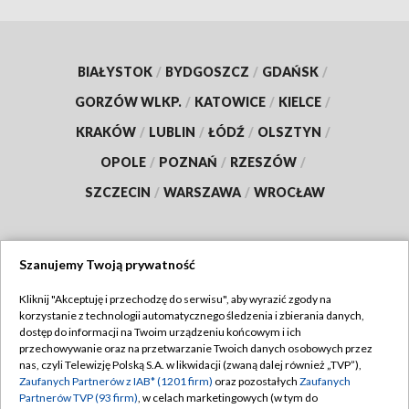
BIAŁYSTOK
/
BYDGOSZCZ
/
GDAŃSK
/
GORZÓW WLKP.
/
KATOWICE
/
KIELCE
/
KRAKÓW
/
LUBLIN
/
ŁÓDŹ
/
OLSZTYN
/
OPOLE
/
POZNAŃ
/
RZESZÓW
/
SZCZECIN
/
WARSZAWA
/
WROCŁAW
Szanujemy Twoją prywatność
Dołącz do nas:
Kliknij "Akceptuję i przechodzę do serwisu", aby wyrazić zgody na
korzystanie z technologii automatycznego śledzenia i zbierania danych,
TVP
dostęp do informacji na Twoim urządzeniu końcowym i ich
Abonament TVP
przechowywanie oraz na przetwarzanie Twoich danych osobowych przez
Regulamin TVP
nas, czyli Telewizję Polską S.A. w likwidacji (zwaną dalej również „TVP”),
Emisja w TVP
Polityka prywatności
Zaufanych Partnerów z IAB* (1201 firm)
oraz pozostałych
Zaufanych
Partnerów TVP (93 firm)
, w celach marketingowych (w tym do
Centrum informacji TVP