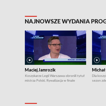
NAJNOWSZE WYDANIA PR
Maciej Jamrozik
Michał
Koszykarze Legii Warszawa obronili tytuł
Dla koszy
mistrza Polski. Rywalizacja w finale
sezon zde
ekstraklasy toczyła się do czterech
Najpierw 
zwycięstw i dopiero ostatni, siódmy mecz
międzyna
okazał się decydujący. W hali przy
Ligę Półn
Obrońców Tobruku na Bemowie
podbijać 
podopieczni estońskiego trenera Heiko
zasadnicz