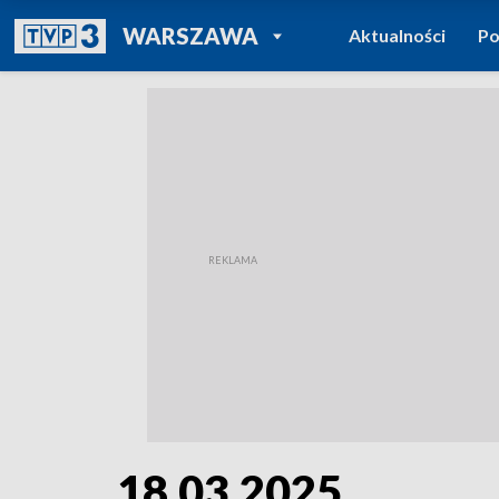
POWRÓT DO
WARSZAWA
Aktualności
Po
TVP REGIONY
18.03.2025