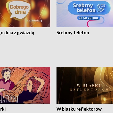
o dnia z gwiazdą
Srebrny telefon
rki
W blasku reflektorów