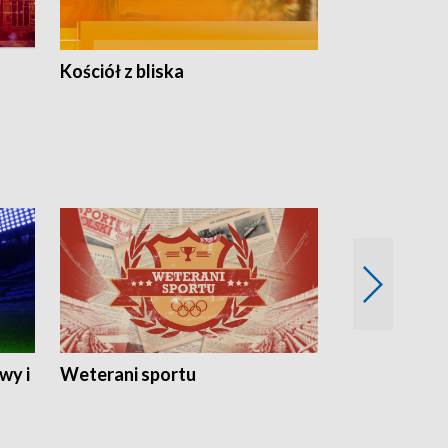
Kościół z bliska
wy i
Weterani sportu
Najlepsi Sp
2024