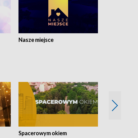
Nasze miejsce
Spacerowym okiem
Filmowe spo