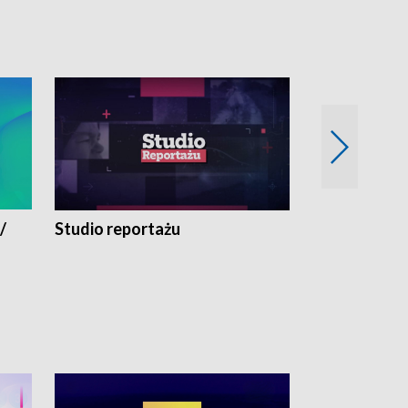
/
Studio reportażu
Eksperyment