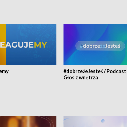
jemy
#dobrzeżeJesteś / Podcast 
Głos z wnętrza