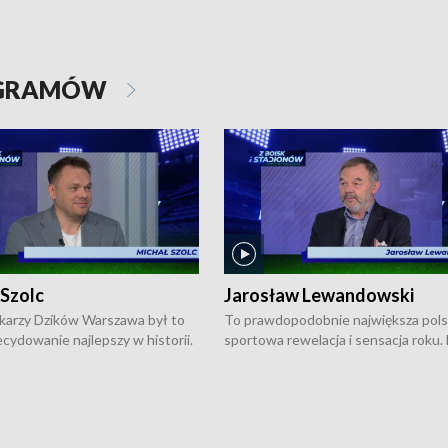
OGRAMÓW
 Szolc
Jarosław Lewandowski
karzy Dzików Warszawa był to
To prawdopodobnie największa pol
cydowanie najlepszy w historii.
sportowa rewelacja i sensacja roku.
pierwszy raz sięgnęli po
Chwalińska podbiła serca całej Pols
rodowe trofeum, wygrywając
kortach imienia Rolanda Garrosa w
ocno Europejską. Potem zaczęli
wielkoszlemowym turnieju French 
ekstraklasę. Po sezonie
przebijała się przez kwalifikacje, wyg
ym zadebiutowali w fazie play-
aż dziewięć pojedynków i dopiero w 