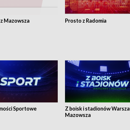
 z Mazowsza
Prosto z Radomia
ości Sportowe
Z boisk i stadionów Warsza
Mazowsza