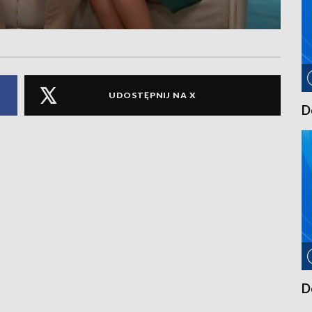
UDOSTĘPNIJ NA X
D
D