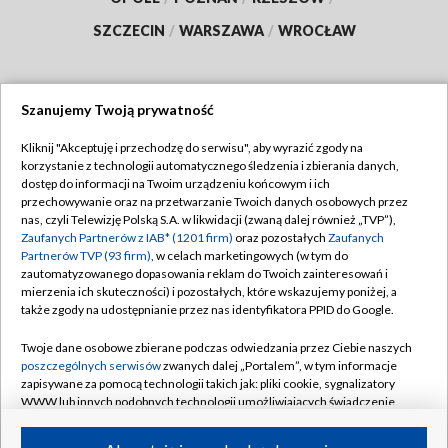
SZCZECIN
/
WARSZAWA
/
WROCŁAW
Szanujemy Twoją prywatność
Dołącz do nas:
Kliknij "Akceptuję i przechodzę do serwisu", aby wyrazić zgody na
korzystanie z technologii automatycznego śledzenia i zbierania danych,
TVP
dostęp do informacji na Twoim urządzeniu końcowym i ich
Abonament TVP
przechowywanie oraz na przetwarzanie Twoich danych osobowych przez
Regulamin TVP
nas, czyli Telewizję Polską S.A. w likwidacji (zwaną dalej również „TVP”),
Emisja w TVP
Zaufanych Partnerów z IAB* (1201 firm)
oraz pozostałych
Zaufanych
Polityka prywatności
Partnerów TVP (93 firm)
, w celach marketingowych (w tym do
Centrum informacji TVP
Moje zgody
zautomatyzowanego dopasowania reklam do Twoich zainteresowań i
mierzenia ich skuteczności) i pozostałych, które wskazujemy poniżej, a
Naziemna Telewizja Cyfrowa
Pomoc
także zgody na udostępnianie przez nas identyfikatora PPID do Google.
Sklep TVP
Biuro reklamy
Twoje dane osobowe zbierane podczas odwiedzania przez Ciebie naszych
Rada Programowa
poszczególnych serwisów
zwanych dalej „Portalem”, w tym informacje
Kontakt
zapisywane za pomocą technologii takich jak: pliki cookie, sygnalizatory
System NOS
WWW lub innych podobnych technologii umożliwiających świadczenie
dopasowanych i bezpiecznych usług, personalizację treści oraz reklam,
Informacje o nadawcy
Kanały
udostępnianie funkcji mediów społecznościowych oraz analizowanie