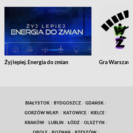
Żyj lepiej. Energia do zmian
Gra Warszaw
BIAŁYSTOK
/
BYDGOSZCZ
/
GDAŃSK
/
GORZÓW WLKP.
/
KATOWICE
/
KIELCE
/
KRAKÓW
/
LUBLIN
/
ŁÓDŹ
/
OLSZTYN
/
OPOLE
/
POZNAŃ
/
RZESZÓW
/