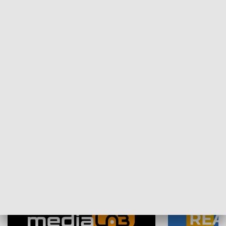
Plebiscyt Najlepsi Sportowcy
Wiadomości 
Warszawy 2025
SPOŁECZEŃSTWO