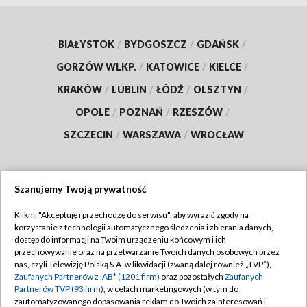
BIAŁYSTOK
/
BYDGOSZCZ
/
GDAŃSK
/
GORZÓW WLKP.
/
KATOWICE
/
KIELCE
/
KRAKÓW
/
LUBLIN
/
ŁÓDŹ
/
OLSZTYN
/
OPOLE
/
POZNAŃ
/
RZESZÓW
/
SZCZECIN
/
WARSZAWA
/
WROCŁAW
Szanujemy Twoją prywatność
Dołącz do nas:
Kliknij "Akceptuję i przechodzę do serwisu", aby wyrazić zgody na
korzystanie z technologii automatycznego śledzenia i zbierania danych,
TVP
dostęp do informacji na Twoim urządzeniu końcowym i ich
Abonament TVP
przechowywanie oraz na przetwarzanie Twoich danych osobowych przez
Regulamin TVP
nas, czyli Telewizję Polską S.A. w likwidacji (zwaną dalej również „TVP”),
Emisja w TVP
Zaufanych Partnerów z IAB* (1201 firm)
oraz pozostałych
Zaufanych
Polityka prywatności
Partnerów TVP (93 firm)
, w celach marketingowych (w tym do
Centrum informacji TVP
Moje zgody
zautomatyzowanego dopasowania reklam do Twoich zainteresowań i