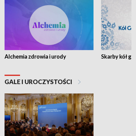
Alchemia zdrowia i urody
Skarby kół go
GALE I UROCZYSTOŚCI