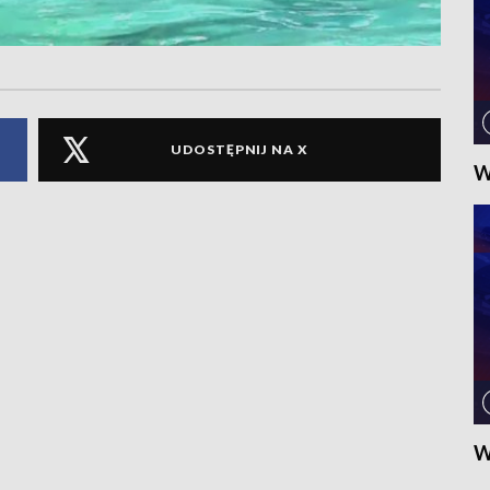
UDOSTĘPNIJ NA X
W
W