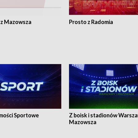
 z Mazowsza
Prosto z Radomia
ości Sportowe
Z boisk i stadionów Warsza
Mazowsza