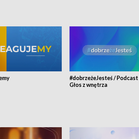
jemy
#dobrzeżeJesteś / Podcast 
Głos z wnętrza