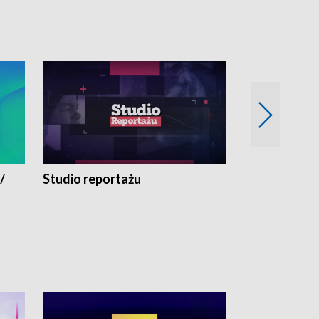
/
Studio reportażu
Eksperyment