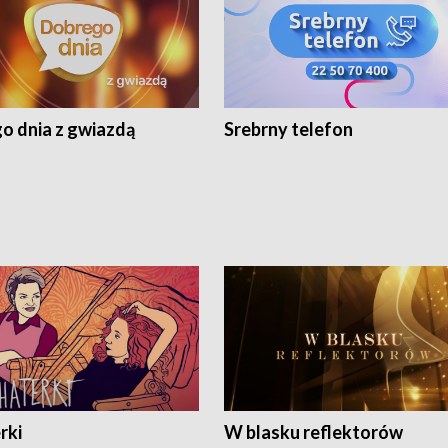
o dnia z gwiazdą
Srebrny telefon
rki
W blasku reflektorów