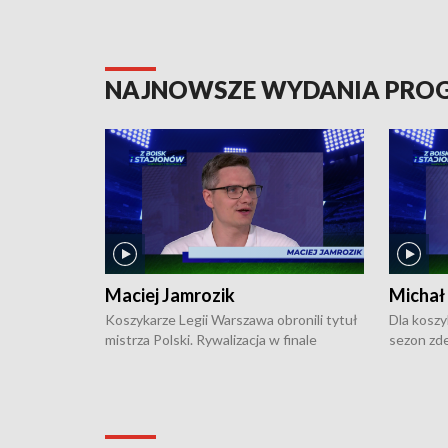
NAJNOWSZE WYDANIA PR
Maciej Jamrozik
Michał
Koszykarze Legii Warszawa obronili tytuł
Dla koszy
mistrza Polski. Rywalizacja w finale
sezon zde
ekstraklasy toczyła się do czterech
Najpierw 
zwycięstw i dopiero ostatni, siódmy mecz
międzyna
okazał się decydujący. W hali przy
Ligę Półn
Obrońców Tobruku na Bemowie
podbijać 
podopieczni estońskiego trenera Heiko
zasadnicz