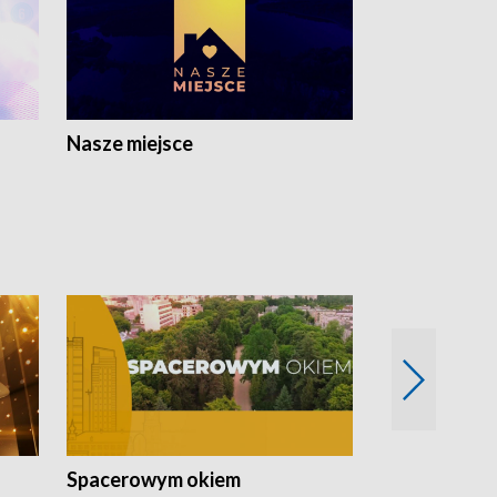
Nasze miejsce
Spacerowym okiem
Filmowe spo