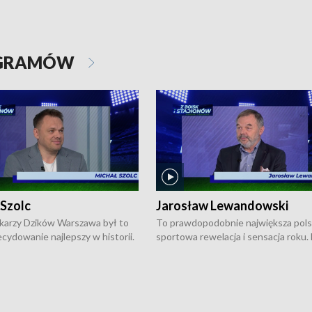
OGRAMÓW
 Szolc
Jarosław Lewandowski
karzy Dzików Warszawa był to
To prawdopodobnie największa pol
cydowanie najlepszy w historii.
sportowa rewelacja i sensacja roku.
pierwszy raz sięgnęli po
Chwalińska podbiła serca całej Pols
rodowe trofeum, wygrywając
kortach imienia Rolanda Garrosa w
ocno Europejską. Potem zaczęli
wielkoszlemowym turnieju French 
ekstraklasę. Po sezonie
przebijała się przez kwalifikacje, wyg
ym zadebiutowali w fazie play-
aż dziewięć pojedynków i dopiero w 