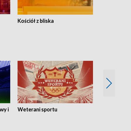
Kościół z bliska
wy i
Weterani sportu
Najlepsi Sp
2024