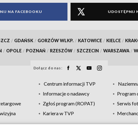
NIJ NA FACEBOOKU
UDOSTĘPNIJ 
SZCZ
/
GDAŃSK
/
GORZÓW WLKP.
/
KATOWICE
/
KIELCE
/
KRA
N
/
OPOLE
/
POZNAŃ
/
RZESZÓW
/
SZCZECIN
/
WARSZAWA
/
W
Dołącz do nas:
Centrum informacji TVP
Naziemna
Informacje o nadawcy
Program d
zetargowe
Zgłoś program (ROPAT)
Serwis fo
wizyjna
Kariera w TVP
Merchandi