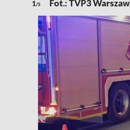
Fot.: TVP3 Warszaw
1
/5