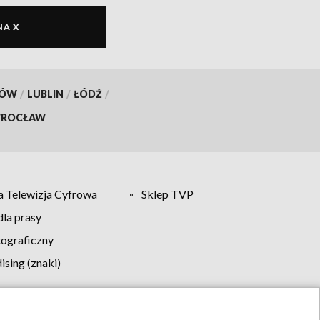
NA X
KÓW
/
LUBLIN
/
ŁÓDŹ
/
ROCŁAW
 Telewizja Cyfrowa
Sklep TVP
la prasy
tograficzny
sing (znaki)