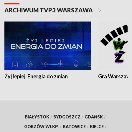
ARCHIWUM TVP3 WARSZAWA
Żyj lepiej. Energia do zmian
Gra Warszaw
BIAŁYSTOK
/
BYDGOSZCZ
/
GDAŃSK
/
GORZÓW WLKP.
/
KATOWICE
/
KIELCE
/