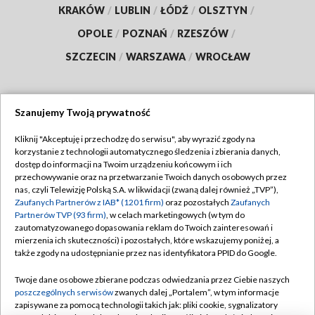
KRAKÓW
/
LUBLIN
/
ŁÓDŹ
/
OLSZTYN
/
OPOLE
/
POZNAŃ
/
RZESZÓW
/
SZCZECIN
/
WARSZAWA
/
WROCŁAW
Szanujemy Twoją prywatność
Dołącz do nas:
Kliknij "Akceptuję i przechodzę do serwisu", aby wyrazić zgody na
korzystanie z technologii automatycznego śledzenia i zbierania danych,
TVP
dostęp do informacji na Twoim urządzeniu końcowym i ich
Abonament TVP
przechowywanie oraz na przetwarzanie Twoich danych osobowych przez
Regulamin TVP
nas, czyli Telewizję Polską S.A. w likwidacji (zwaną dalej również „TVP”),
Emisja w TVP
Zaufanych Partnerów z IAB* (1201 firm)
oraz pozostałych
Zaufanych
Polityka prywatności
Partnerów TVP (93 firm)
, w celach marketingowych (w tym do
Centrum informacji TVP
Moje zgody
zautomatyzowanego dopasowania reklam do Twoich zainteresowań i
mierzenia ich skuteczności) i pozostałych, które wskazujemy poniżej, a
Naziemna Telewizja Cyfrowa
Pomoc
także zgody na udostępnianie przez nas identyfikatora PPID do Google.
Sklep TVP
Biuro reklamy
Twoje dane osobowe zbierane podczas odwiedzania przez Ciebie naszych
Rada Programowa
poszczególnych serwisów
zwanych dalej „Portalem”, w tym informacje
Kontakt
zapisywane za pomocą technologii takich jak: pliki cookie, sygnalizatory
System NOS