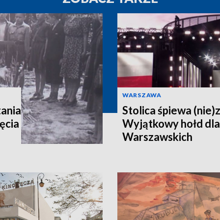
WARSZAWA
ania
Stolica śpiewa (nie)
ęcia
Wyjątkowy hołd dl
Warszawskich