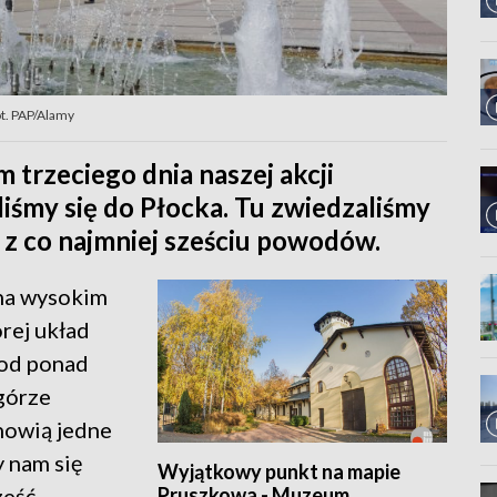
ot. PAP/Alamy
m trzeciego dnia naszej akcji
iśmy się do Płocka. Tu zwiedzaliśmy
 z co najmniej sześciu powodów.
 na wysokim
rej układ
 od ponad
zgórze
nowią jedne
y nam się
Wyjątkowy punkt na mapie
Pruszkowa - Muzeum
ześć