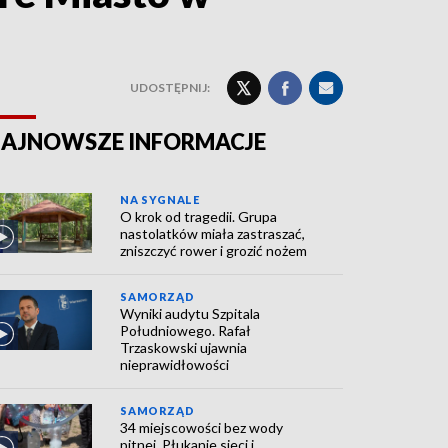
UDOSTĘPNIJ:
AJNOWSZE INFORMACJE
NA SYGNALE
O krok od tragedii. Grupa
nastolatków miała zastraszać,
zniszczyć rower i grozić nożem
SAMORZĄD
Wyniki audytu Szpitala
Południowego. Rafał
Trzaskowski ujawnia
nieprawidłowości
SAMORZĄD
34 miejscowości bez wody
pitnej. Płukanie sieci i