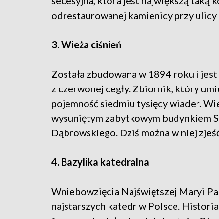
secesyjna, która jest największą taką 
odrestaurowanej kamienicy przy ulicy 
3. Wieża ciśnień
Została zbudowana w 1894 roku i jes
z czerwonej cegły. Zbiornik, który um
pojemność siedmiu tysięcy wiader. Wie
wysuniętym zabytkowym budynkiem Star
Dąbrowskiego. Dziś można w niej zjeść
4. Bazylika katedralna
Wniebowzięcia Najświętszej Maryi Pann
najstarszych katedr w Polsce. Historia