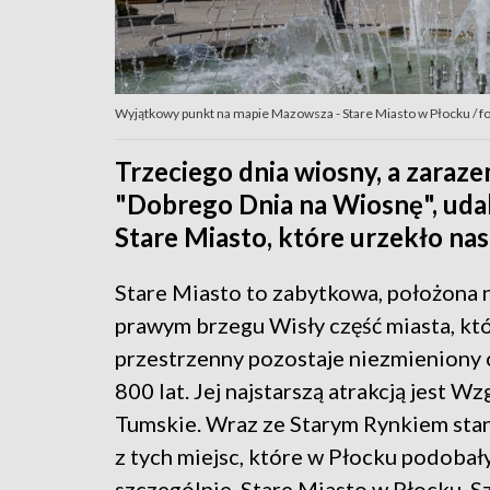
Wyjątkowy punkt na mapie Mazowsza - Stare Miasto w Płocku / f
Trzeciego dnia wiosny, a zaraze
"Dobrego Dnia na Wiosnę", udal
Stare Miasto, które urzekło nas
Stare Miasto to zabytkowa, położona
prawym brzegu Wisły część miasta, któ
przestrzenny pozostaje niezmieniony
800 lat. Jej najstarszą atrakcją jest W
Tumskie. Wraz ze Starym Rynkiem sta
z tych miejsc, które w Płocku podobał
szczególnie. Stare Miasto w Płocku. S