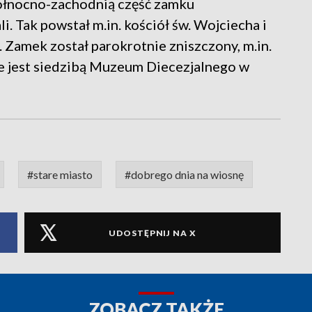
ółnocno-zachodnią część zamku
 Tak powstał m.in. kościół św. Wojciecha i
amek został parokrotnie zniszczony, m.in.
 jest siedzibą Muzeum Diecezjalnego w
#stare miasto
#dobrego dnia na wiosnę
UDOSTĘPNIJ NA X
ZOBACZ TAKŻE