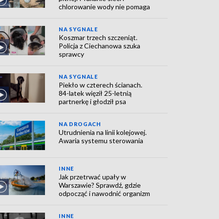
chlorowanie wody nie pomaga
NA SYGNALE
Koszmar trzech szczeniąt.
Policja z Ciechanowa szuka
sprawcy
NA SYGNALE
Piekło w czterech ścianach.
84-latek więził 25-letnią
partnerkę i głodził psa
NA DROGACH
Utrudnienia na linii kolejowej.
Awaria systemu sterowania
INNE
Jak przetrwać upały w
Warszawie? Sprawdź, gdzie
odpocząć i nawodnić organizm
INNE