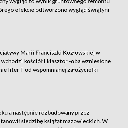
becny wygląd to wynik gruntownego remontu
órego efekcie odtworzono wygląd świątyni
jatywy Marii Franciszki Kozłowskiej w
wchodzi kościół i klasztor -oba wzniesione
ie liter F od wspomnianej założycielki
eku a następnie rozbudowany przez
tanowił siedzibę książąt mazowieckich. W