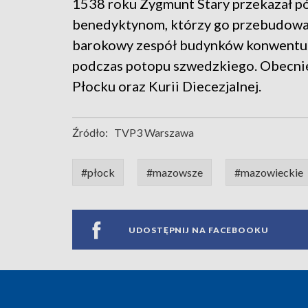
1538 roku Zygmunt Stary przekazał p
benedyktynom, którzy go przebudowali.
barokowy zespół budynków konwentu. Z
podczas potopu szwedzkiego. Obecnie
Płocku oraz Kurii Diecezjalnej.
Źródło:
TVP3 Warszawa
#płock
#mazowsze
#mazowieckie
UDOSTĘPNIJ NA FACEBOOKU