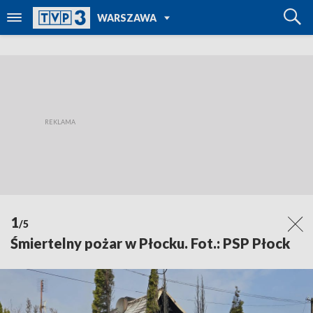
POWRÓT DO
WARSZAWA
TVP REGIONY
1
/5
Śmiertelny pożar w Płocku. Fot.: PSP Płock