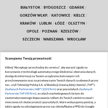
BIAŁYSTOK
/
BYDGOSZCZ
/
GDAŃSK
/
GORZÓW WLKP.
/
KATOWICE
/
KIELCE
/
KRAKÓW
/
LUBLIN
/
ŁÓDŹ
/
OLSZTYN
/
OPOLE
/
POZNAŃ
/
RZESZÓW
/
SZCZECIN
/
WARSZAWA
/
WROCŁAW
Szanujemy Twoją prywatność
Dołącz do nas:
Kliknij "Akceptuję i przechodzę do serwisu", aby wyrazić zgody na
korzystanie z technologii automatycznego śledzenia i zbierania danych,
TVP
dostęp do informacji na Twoim urządzeniu końcowym i ich
Abonament TVP
przechowywanie oraz na przetwarzanie Twoich danych osobowych przez
Regulamin TVP
nas, czyli Telewizję Polską S.A. w likwidacji (zwaną dalej również „TVP”),
Emisja w TVP
Polityka prywatności
Zaufanych Partnerów z IAB* (1201 firm)
oraz pozostałych
Zaufanych
Partnerów TVP (93 firm)
, w celach marketingowych (w tym do
Centrum informacji TVP
Moje zgody
zautomatyzowanego dopasowania reklam do Twoich zainteresowań i
mierzenia ich skuteczności) i pozostałych, które wskazujemy poniżej, a
Naziemna Telewizja Cyfrowa
Pomoc
także zgody na udostępnianie przez nas identyfikatora PPID do Google.