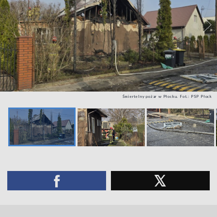
Śmiertelny pożar w Płocku. Fot.: PSP Płock