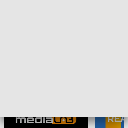
Plebiscyt Najlepsi Sportowcy
Wiadomości 
Warszawy 2025
SPOŁECZEŃSTWO