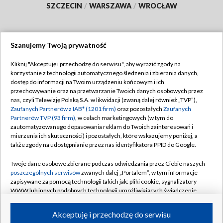
SZCZECIN
/
WARSZAWA
/
WROCŁAW
Szanujemy Twoją prywatność
Dołącz do nas:
Kliknij "Akceptuję i przechodzę do serwisu", aby wyrazić zgody na
korzystanie z technologii automatycznego śledzenia i zbierania danych,
TVP
dostęp do informacji na Twoim urządzeniu końcowym i ich
Abonament TVP
przechowywanie oraz na przetwarzanie Twoich danych osobowych przez
Regulamin TVP
nas, czyli Telewizję Polską S.A. w likwidacji (zwaną dalej również „TVP”),
Emisja w TVP
Zaufanych Partnerów z IAB* (1201 firm)
oraz pozostałych
Zaufanych
Polityka prywatności
Partnerów TVP (93 firm)
, w celach marketingowych (w tym do
Centrum informacji TVP
Moje zgody
zautomatyzowanego dopasowania reklam do Twoich zainteresowań i
mierzenia ich skuteczności) i pozostałych, które wskazujemy poniżej, a
Naziemna Telewizja Cyfrowa
Pomoc
także zgody na udostępnianie przez nas identyfikatora PPID do Google.
Sklep TVP
Biuro reklamy
Twoje dane osobowe zbierane podczas odwiedzania przez Ciebie naszych
Rada Programowa
poszczególnych serwisów
zwanych dalej „Portalem”, w tym informacje
Kontakt
zapisywane za pomocą technologii takich jak: pliki cookie, sygnalizatory
System NOS
WWW lub innych podobnych technologii umożliwiających świadczenie
dopasowanych i bezpiecznych usług, personalizację treści oraz reklam,
Informacje o nadawcy
Kanały
udostępnianie funkcji mediów społecznościowych oraz analizowanie
Akceptuję i przechodzę do serwisu
ruchu w Internecie.
Program dla prasy