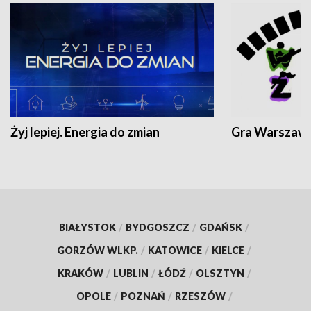
Żyj lepiej. Energia do zmian
Gra Warszaw
BIAŁYSTOK
/
BYDGOSZCZ
/
GDAŃSK
/
GORZÓW WLKP.
/
KATOWICE
/
KIELCE
/
KRAKÓW
/
LUBLIN
/
ŁÓDŹ
/
OLSZTYN
/
OPOLE
/
POZNAŃ
/
RZESZÓW
/