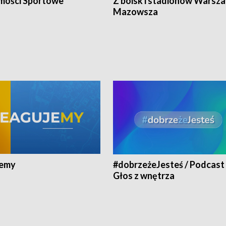
ości Sportowe
Z boisk i stadionów Warsza
Mazowsza
jemy
#dobrzeżeJesteś / Podcast 
Głos z wnętrza