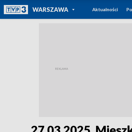
POWRÓT DO
WARSZAWA
Aktualności
Po
TVP REGIONY
27.03.2025. Miesz