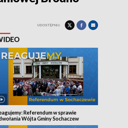
UDOSTĘPNIJ:
WIDEO
eagujemy: Referendum w sprawie
dwołania Wójta Gminy Sochaczew