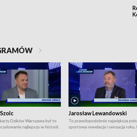
R
K
OGRAMÓW
 Szolc
Jarosław Lewandowski
karzy Dzików Warszawa był to
To prawdopodobnie największa pol
cydowanie najlepszy w historii.
sportowa rewelacja i sensacja roku.
pierwszy raz sięgnęli po
Chwalińska podbiła serca całej Pols