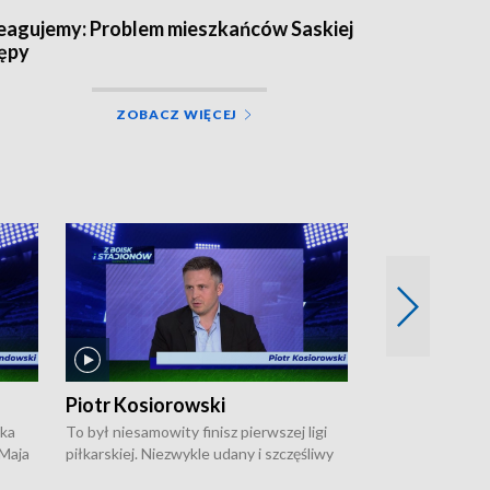
eagujemy: Problem mieszkańców Saskiej
ępy
ZOBACZ WIĘCEJ
Piotr Kosiorowski
Tomasz Mat
ska
To był niesamowity finisz pierwszej ligi
Robert Lewandow
 Maja
piłkarskiej. Niezwykle udany i szczęśliwy
przygodę z Barc
ki na
dla Polonii Warszawa, która w ostatnich
Saternusa jest p