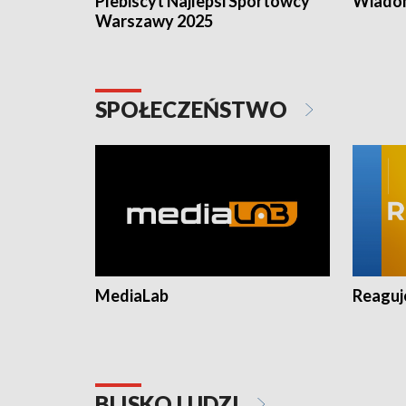
Plebiscyt Najlepsi Sportowcy
Wiadom
Warszawy 2025
SPOŁECZEŃSTWO
MediaLab
Reagu
BLISKO LUDZI