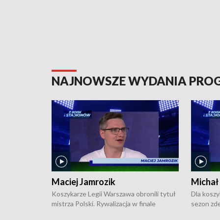
NAJNOWSZE WYDANIA PR
Maciej Jamrozik
Michał
Koszykarze Legii Warszawa obronili tytuł
Dla koszy
mistrza Polski. Rywalizacja w finale
sezon zde
ekstraklasy toczyła się do czterech
Najpierw 