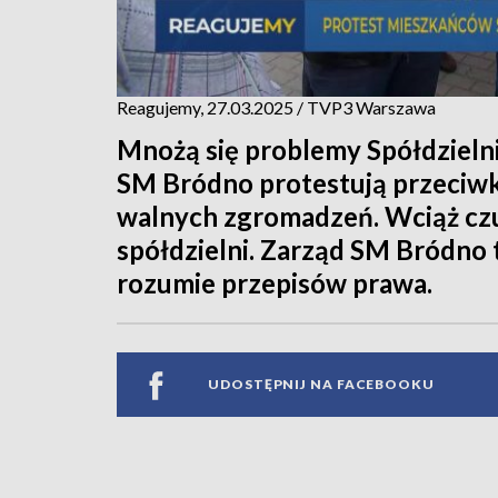
Reagujemy, 27.03.2025 / TVP3 Warszawa
Mnożą się problemy Spółdzieln
SM Bródno protestują przeciw
walnych zgromadzeń. Wciąż czuj
spółdzielni. Zarząd SM Bródno t
rozumie przepisów prawa.
UDOSTĘPNIJ NA FACEBOOKU