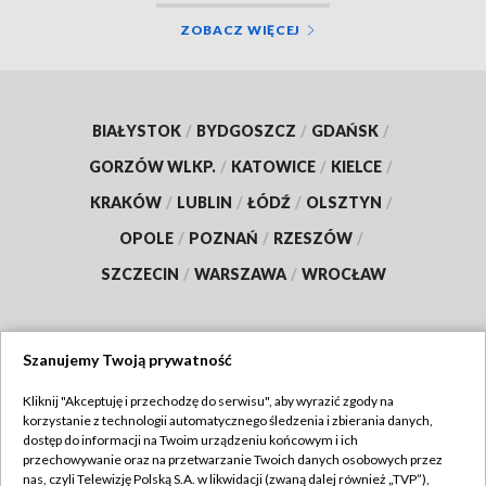
ZOBACZ WIĘCEJ
BIAŁYSTOK
/
BYDGOSZCZ
/
GDAŃSK
/
GORZÓW WLKP.
/
KATOWICE
/
KIELCE
/
KRAKÓW
/
LUBLIN
/
ŁÓDŹ
/
OLSZTYN
/
OPOLE
/
POZNAŃ
/
RZESZÓW
/
SZCZECIN
/
WARSZAWA
/
WROCŁAW
Szanujemy Twoją prywatność
Dołącz do nas:
Kliknij "Akceptuję i przechodzę do serwisu", aby wyrazić zgody na
korzystanie z technologii automatycznego śledzenia i zbierania danych,
TVP
dostęp do informacji na Twoim urządzeniu końcowym i ich
Abonament TVP
przechowywanie oraz na przetwarzanie Twoich danych osobowych przez
Regulamin TVP
nas, czyli Telewizję Polską S.A. w likwidacji (zwaną dalej również „TVP”),