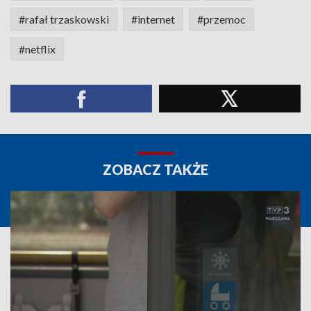
#rafał trzaskowski
#internet
#przemoc
#netflix
ZOBACZ TAKŻE