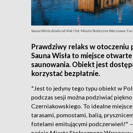
Sauna Wisła działa od 4 lat / fot. Miasto Stołeczne Warszawa, Fa
Prawdziwy relaks w otoczeniu 
Sauna Wisła to miejsce otwart
saunowania. Obiekt jest dostęp
korzystać bezpłatnie.
"Jest to jedyny tego typu obiekt w Pol
podczas sesji można podziwiać piękno
Czerniakowskiego. To idealne miejsce 
tarasami, pomostami, balią, prysznicem
fotelami emitującymi podczerwień!" 
poście Miasta Stołecznego Warszawy 