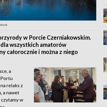
cebook
przyrody w Porcie Czerniakowskim.
e dla wszystkich amatorów
ny całorocznie i można z niego
sce, a
 Portu
na relaks z
, a nawet
– czytamy w
na