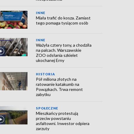
INNE
Miała trafić do kosza. Zamiast
tego pomaga tysiącom osób
INNE
Ważyła cztery tony, a chodziła
na palcach. Warszawskie
ZOO odsłania szkielet
ukochanej Erny
HISTORIA
Pół miliona złotych na
ratowanie katakumb na
Powązkach. Trwa remont
zabytku
SPOŁECZNE
Mieszkańcy protestują
przeciw powstaniu
asfaltowni. Inwestor odpiera
zarzuty