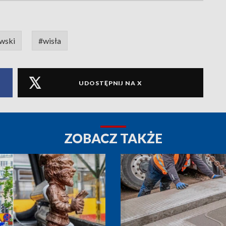
owski
#wisła
UDOSTĘPNIJ NA X
ZOBACZ TAKŻE