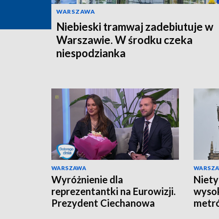
WARSZAWA
Niebieski tramwaj zadebiutuje w
Warszawie. W środku czeka
niespodzianka
WARSZAWA
WARSZ
Wyróżnienie dla
Niety
reprezentantki na Eurowizji.
wysok
Prezydent Ciechanowa
metró
zaskoczył piosenkarkę na
najwy