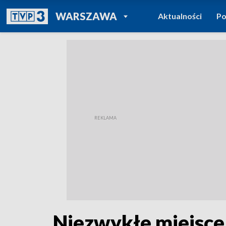
POWRÓT DO
WARSZAWA
Aktualności
Po
TVP REGIONY
Niezwykłe miejsce