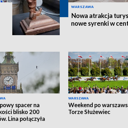
WARSZAWA
Nowa atrakcja tury
nowe syrenki w ce
AWA
WARSZAWA
powy spacer na
Weekend po warszaws
ości blisko 200
Torze Służewiec
w. Lina połączyła
ższe budynki w Polsce