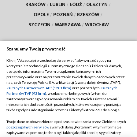
KRAKÓW
/
LUBLIN
/
ŁÓDŹ
/
OLSZTYN
/
OPOLE
/
POZNAŃ
/
RZESZÓW
/
SZCZECIN
/
WARSZAWA
/
WROCŁAW
Szanujemy Twoją prywatność
Dołącz do nas:
Kliknij "Akceptuję i przechodzę do serwisu", aby wyrazić zgody na
korzystanie z technologii automatycznego śledzenia i zbierania danych,
TVP
dostęp do informacji na Twoim urządzeniu końcowym i ich
Abonament TVP
przechowywanie oraz na przetwarzanie Twoich danych osobowych przez
Regulamin TVP
nas, czyli Telewizję Polską S.A. w likwidacji (zwaną dalej również „TVP”),
Emisja w TVP
Zaufanych Partnerów z IAB* (1201 firm)
oraz pozostałych
Zaufanych
Polityka prywatności
Partnerów TVP (93 firm)
, w celach marketingowych (w tym do
Centrum informacji TVP
Moje zgody
zautomatyzowanego dopasowania reklam do Twoich zainteresowań i
mierzenia ich skuteczności) i pozostałych, które wskazujemy poniżej, a
Naziemna Telewizja Cyfrowa
Pomoc
także zgody na udostępnianie przez nas identyfikatora PPID do Google.
Sklep TVP
Biuro reklamy
Twoje dane osobowe zbierane podczas odwiedzania przez Ciebie naszych
Rada Programowa
poszczególnych serwisów
zwanych dalej „Portalem”, w tym informacje
Kontakt
zapisywane za pomocą technologii takich jak: pliki cookie, sygnalizatory
System NOS