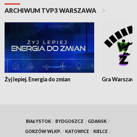
ARCHIWUM TVP3 WARSZAWA
Żyj lepiej. Energia do zmian
Gra Warszaw
BIAŁYSTOK
/
BYDGOSZCZ
/
GDAŃSK
/
GORZÓW WLKP.
/
KATOWICE
/
KIELCE
/