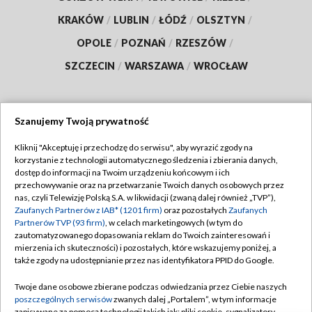
KRAKÓW
/
LUBLIN
/
ŁÓDŹ
/
OLSZTYN
/
OPOLE
/
POZNAŃ
/
RZESZÓW
/
SZCZECIN
/
WARSZAWA
/
WROCŁAW
Szanujemy Twoją prywatność
Dołącz do nas:
Kliknij "Akceptuję i przechodzę do serwisu", aby wyrazić zgody na
korzystanie z technologii automatycznego śledzenia i zbierania danych,
TVP
dostęp do informacji na Twoim urządzeniu końcowym i ich
Abonament TVP
przechowywanie oraz na przetwarzanie Twoich danych osobowych przez
Regulamin TVP
nas, czyli Telewizję Polską S.A. w likwidacji (zwaną dalej również „TVP”),
Emisja w TVP
Zaufanych Partnerów z IAB* (1201 firm)
oraz pozostałych
Zaufanych
Polityka prywatności
Partnerów TVP (93 firm)
, w celach marketingowych (w tym do
Centrum informacji TVP
Moje zgody
zautomatyzowanego dopasowania reklam do Twoich zainteresowań i
mierzenia ich skuteczności) i pozostałych, które wskazujemy poniżej, a
Naziemna Telewizja Cyfrowa
Pomoc
także zgody na udostępnianie przez nas identyfikatora PPID do Google.
Sklep TVP
Biuro reklamy
Twoje dane osobowe zbierane podczas odwiedzania przez Ciebie naszych
Rada Programowa
poszczególnych serwisów
zwanych dalej „Portalem”, w tym informacje
Kontakt
zapisywane za pomocą technologii takich jak: pliki cookie, sygnalizatory