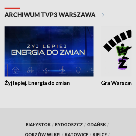
ARCHIWUM TVP3 WARSZAWA
Żyj lepiej. Energia do zmian
Gra Warszaw
BIAŁYSTOK
/
BYDGOSZCZ
/
GDAŃSK
/
GORZÓW WLKP.
/
KATOWICE
/
KIELCE
/