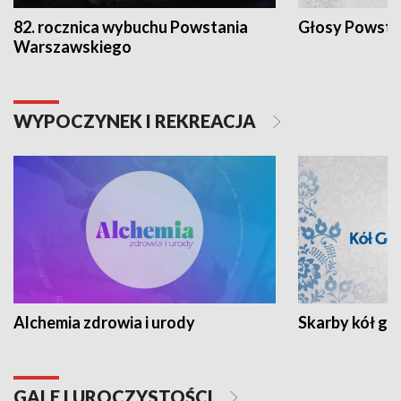
82. rocznica wybuchu Powstania
Głosy Powsta
Warszawskiego
WYPOCZYNEK I REKREACJA
Alchemia zdrowia i urody
Skarby kół go
GALE I UROCZYSTOŚCI