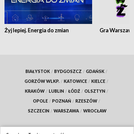
Żyj lepiej. Energia do zmian
Gra Warszaw
BIAŁYSTOK
/
BYDGOSZCZ
/
GDAŃSK
/
GORZÓW WLKP.
/
KATOWICE
/
KIELCE
/
KRAKÓW
/
LUBLIN
/
ŁÓDŹ
/
OLSZTYN
/
OPOLE
/
POZNAŃ
/
RZESZÓW
/
SZCZECIN
/
WARSZAWA
/
WROCŁAW