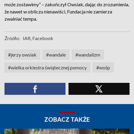
może zostawimy” – zakończył Owsiak, dając do zrozumienia,
że nawet w obliczu nienawiści, Fundacja nie zamierza
zwalniać tempa.
Źródło:
IAR, Facebook
#jerzy owsiak
#wandale
#wandalizm
#wielka orkiestra świątecznej pomocy
#wośp
ZOBACZ TAKŻE