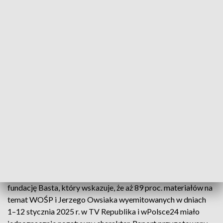
Słowa te odnoszą się m.in. do raportu opublikowanego przez
fundację Basta, który wskazuje, że aż 89 proc. materiałów na
temat WOŚP i Jerzego Owsiaka wyemitowanych w dniach
1–12 stycznia 2025 r. w TV Republika i wPolsce24 miało