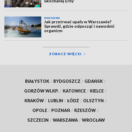
ukochanej Erny
WARSZAWA
Jak przetrwać upały w Warszawie?
Sprawdź, gdzie odpocząć i nawodnić
organizm
ZOBACZ WIĘCEJ
BIAŁYSTOK
/
BYDGOSZCZ
/
GDAŃSK
/
GORZÓW WLKP.
/
KATOWICE
/
KIELCE
/
KRAKÓW
/
LUBLIN
/
ŁÓDŹ
/
OLSZTYN
/
OPOLE
/
POZNAŃ
/
RZESZÓW
/
SZCZECIN
/
WARSZAWA
/
WROCŁAW