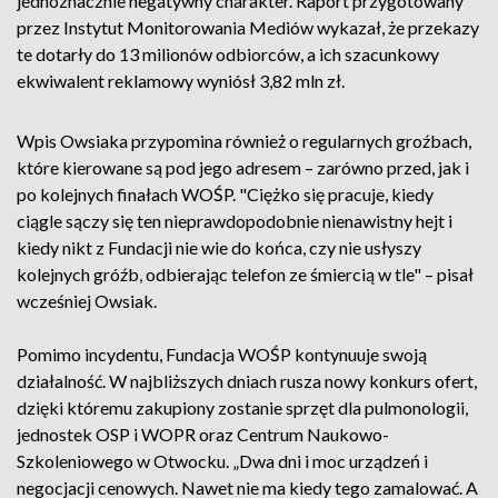
jednoznacznie negatywny charakter. Raport przygotowany
przez Instytut Monitorowania Mediów wykazał, że przekazy
te dotarły do 13 milionów odbiorców, a ich szacunkowy
ekwiwalent reklamowy wyniósł 3,82 mln zł.
Wpis Owsiaka przypomina również o regularnych groźbach,
które kierowane są pod jego adresem – zarówno przed, jak i
po kolejnych finałach WOŚP. "Ciężko się pracuje, kiedy
ciągle sączy się ten nieprawdopodobnie nienawistny hejt i
kiedy nikt z Fundacji nie wie do końca, czy nie usłyszy
kolejnych gróźb, odbierając telefon ze śmiercią w tle" – pisał
wcześniej Owsiak.
Pomimo incydentu, Fundacja WOŚP kontynuuje swoją
działalność. W najbliższych dniach rusza nowy konkurs ofert,
dzięki któremu zakupiony zostanie sprzęt dla pulmonologii,
jednostek OSP i WOPR oraz Centrum Naukowo-
Szkoleniowego w Otwocku. „Dwa dni i moc urządzeń i
negocjacji cenowych. Nawet nie ma kiedy tego zamalować. A