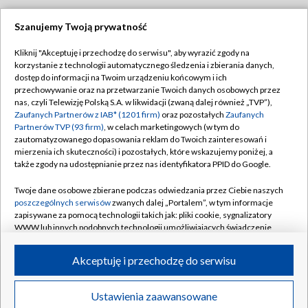
Szanujemy Twoją prywatność
Dołącz do nas:
Kliknij "Akceptuję i przechodzę do serwisu", aby wyrazić zgody na
korzystanie z technologii automatycznego śledzenia i zbierania danych,
TVP
dostęp do informacji na Twoim urządzeniu końcowym i ich
Abonament TVP
przechowywanie oraz na przetwarzanie Twoich danych osobowych przez
Regulamin TVP
nas, czyli Telewizję Polską S.A. w likwidacji (zwaną dalej również „TVP”),
Emisja w TVP
Polityka prywatności
Zaufanych Partnerów z IAB* (1201 firm)
oraz pozostałych
Zaufanych
Partnerów TVP (93 firm)
, w celach marketingowych (w tym do
Centrum informacji TVP
Moje zgody
zautomatyzowanego dopasowania reklam do Twoich zainteresowań i
mierzenia ich skuteczności) i pozostałych, które wskazujemy poniżej, a
Naziemna Telewizja Cyfrowa
Pomoc
także zgody na udostępnianie przez nas identyfikatora PPID do Google.
Sklep TVP
Biuro reklamy
Twoje dane osobowe zbierane podczas odwiedzania przez Ciebie naszych
Rada Programowa
Kontakt
poszczególnych serwisów
zwanych dalej „Portalem”, w tym informacje
zapisywane za pomocą technologii takich jak: pliki cookie, sygnalizatory
System NOS
WWW lub innych podobnych technologii umożliwiających świadczenie
dopasowanych i bezpiecznych usług, personalizację treści oraz reklam,
Informacje o nadawcy
Kanały
udostępnianie funkcji mediów społecznościowych oraz analizowanie
Akceptuję i przechodzę do serwisu
ruchu w Internecie.
Program dla prasy
©2026 Telewizja Polska S.A. w likwidacji
Biuro Reklamy
Twoje dane osobowe zbierane podczas odwiedzania przez Ciebie
Ustawienia zaawansowane
poszczególnych serwisów
na Portalu, takie jak adresy IP, identyfikatory