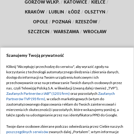
GORZÓW WLKP.
/
KATOWICE
/
KIELCE
/
KRAKÓW
/
LUBLIN
/
ŁÓDŹ
/
OLSZTYN
/
OPOLE
/
POZNAŃ
/
RZESZÓW
/
SZCZECIN
/
WARSZAWA
/
WROCŁAW
Szanujemy Twoją prywatność
Dołącz do nas:
Kliknij "Akceptuję i przechodzę do serwisu", aby wyrazić zgody na
korzystanie z technologii automatycznego śledzenia i zbierania danych,
TVP
dostęp do informacji na Twoim urządzeniu końcowym i ich
Abonament TVP
przechowywanie oraz na przetwarzanie Twoich danych osobowych przez
Regulamin TVP
nas, czyli Telewizję Polską S.A. w likwidacji (zwaną dalej również „TVP”),
Emisja w TVP
Zaufanych Partnerów z IAB* (1201 firm)
oraz pozostałych
Zaufanych
Polityka prywatności
Partnerów TVP (93 firm)
, w celach marketingowych (w tym do
Centrum informacji TVP
Moje zgody
zautomatyzowanego dopasowania reklam do Twoich zainteresowań i
mierzenia ich skuteczności) i pozostałych, które wskazujemy poniżej, a
Naziemna Telewizja Cyfrowa
Pomoc
także zgody na udostępnianie przez nas identyfikatora PPID do Google.
Sklep TVP
Biuro reklamy
Twoje dane osobowe zbierane podczas odwiedzania przez Ciebie naszych
Rada Programowa
poszczególnych serwisów
zwanych dalej „Portalem”, w tym informacje
Kontakt