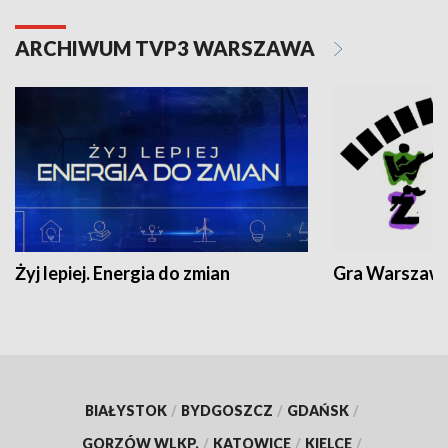
ARCHIWUM TVP3 WARSZAWA
Żyj lepiej. Energia do zmian
Gra Warszaw
BIAŁYSTOK
/
BYDGOSZCZ
/
GDAŃSK
/
GORZÓW WLKP.
/
KATOWICE
/
KIELCE
/