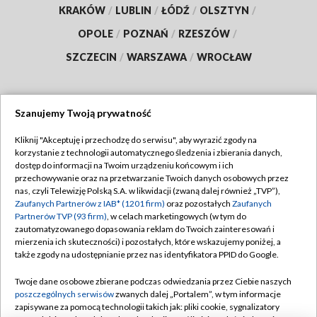
KRAKÓW
/
LUBLIN
/
ŁÓDŹ
/
OLSZTYN
/
OPOLE
/
POZNAŃ
/
RZESZÓW
/
SZCZECIN
/
WARSZAWA
/
WROCŁAW
Szanujemy Twoją prywatność
Dołącz do nas:
Kliknij "Akceptuję i przechodzę do serwisu", aby wyrazić zgody na
korzystanie z technologii automatycznego śledzenia i zbierania danych,
TVP
dostęp do informacji na Twoim urządzeniu końcowym i ich
Abonament TVP
przechowywanie oraz na przetwarzanie Twoich danych osobowych przez
Regulamin TVP
nas, czyli Telewizję Polską S.A. w likwidacji (zwaną dalej również „TVP”),
Emisja w TVP
Zaufanych Partnerów z IAB* (1201 firm)
oraz pozostałych
Zaufanych
Polityka prywatności
Partnerów TVP (93 firm)
, w celach marketingowych (w tym do
Centrum informacji TVP
Moje zgody
zautomatyzowanego dopasowania reklam do Twoich zainteresowań i
mierzenia ich skuteczności) i pozostałych, które wskazujemy poniżej, a
Naziemna Telewizja Cyfrowa
Pomoc
także zgody na udostępnianie przez nas identyfikatora PPID do Google.
Sklep TVP
Biuro reklamy
Twoje dane osobowe zbierane podczas odwiedzania przez Ciebie naszych
Rada Programowa
poszczególnych serwisów
zwanych dalej „Portalem”, w tym informacje
Kontakt
zapisywane za pomocą technologii takich jak: pliki cookie, sygnalizatory
System NOS