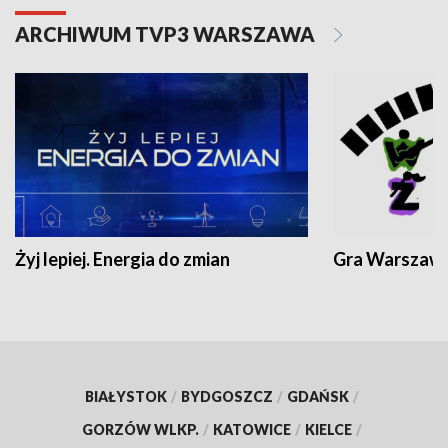
ARCHIWUM TVP3 WARSZAWA
Żyj lepiej. Energia do zmian
Gra Warszaw
BIAŁYSTOK
/
BYDGOSZCZ
/
GDAŃSK
/
GORZÓW WLKP.
/
KATOWICE
/
KIELCE
/