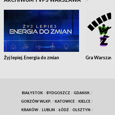
Żyj lepiej. Energia do zmian
Gra Warszaw
BIAŁYSTOK
/
BYDGOSZCZ
/
GDAŃSK
/
GORZÓW WLKP.
/
KATOWICE
/
KIELCE
/
KRAKÓW
/
LUBLIN
/
ŁÓDŹ
/
OLSZTYN
/