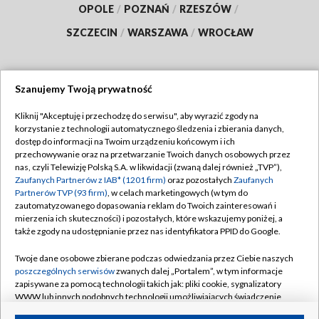
OPOLE
/
POZNAŃ
/
RZESZÓW
/
SZCZECIN
/
WARSZAWA
/
WROCŁAW
Szanujemy Twoją prywatność
Dołącz do nas:
Kliknij "Akceptuję i przechodzę do serwisu", aby wyrazić zgody na
korzystanie z technologii automatycznego śledzenia i zbierania danych,
TVP
dostęp do informacji na Twoim urządzeniu końcowym i ich
Abonament TVP
przechowywanie oraz na przetwarzanie Twoich danych osobowych przez
Regulamin TVP
nas, czyli Telewizję Polską S.A. w likwidacji (zwaną dalej również „TVP”),
Emisja w TVP
Zaufanych Partnerów z IAB* (1201 firm)
oraz pozostałych
Zaufanych
Polityka prywatności
Partnerów TVP (93 firm)
, w celach marketingowych (w tym do
Centrum informacji TVP
Moje zgody
zautomatyzowanego dopasowania reklam do Twoich zainteresowań i
mierzenia ich skuteczności) i pozostałych, które wskazujemy poniżej, a
Naziemna Telewizja Cyfrowa
Pomoc
także zgody na udostępnianie przez nas identyfikatora PPID do Google.
Sklep TVP
Biuro reklamy
Twoje dane osobowe zbierane podczas odwiedzania przez Ciebie naszych
Rada Programowa
poszczególnych serwisów
zwanych dalej „Portalem”, w tym informacje
Kontakt
zapisywane za pomocą technologii takich jak: pliki cookie, sygnalizatory
System NOS
WWW lub innych podobnych technologii umożliwiających świadczenie
dopasowanych i bezpiecznych usług, personalizację treści oraz reklam,
Informacje o nadawcy
Kanały