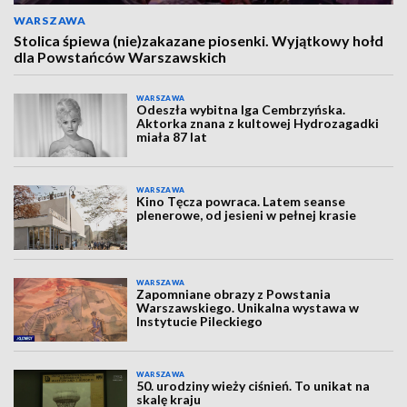
WARSZAWA
Stolica śpiewa (nie)zakazane piosenki. Wyjątkowy hołd
dla Powstańców Warszawskich
WARSZAWA
Odeszła wybitna Iga Cembrzyńska.
Aktorka znana z kultowej Hydrozagadki
miała 87 lat
WARSZAWA
Kino Tęcza powraca. Latem seanse
plenerowe, od jesieni w pełnej krasie
WARSZAWA
Zapomniane obrazy z Powstania
Warszawskiego. Unikalna wystawa w
Instytucie Pileckiego
WARSZAWA
50. urodziny wieży ciśnień. To unikat na
skalę kraju