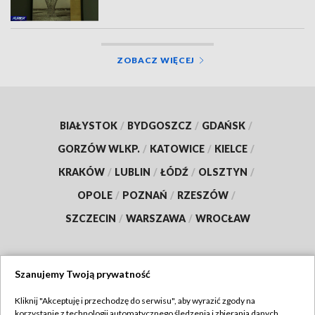
ZOBACZ WIĘCEJ
BIAŁYSTOK
/
BYDGOSZCZ
/
GDAŃSK
/
GORZÓW WLKP.
/
KATOWICE
/
KIELCE
/
KRAKÓW
/
LUBLIN
/
ŁÓDŹ
/
OLSZTYN
/
OPOLE
/
POZNAŃ
/
RZESZÓW
/
SZCZECIN
/
WARSZAWA
/
WROCŁAW
Szanujemy Twoją prywatność
Dołącz do nas:
Kliknij "Akceptuję i przechodzę do serwisu", aby wyrazić zgody na
korzystanie z technologii automatycznego śledzenia i zbierania danych,