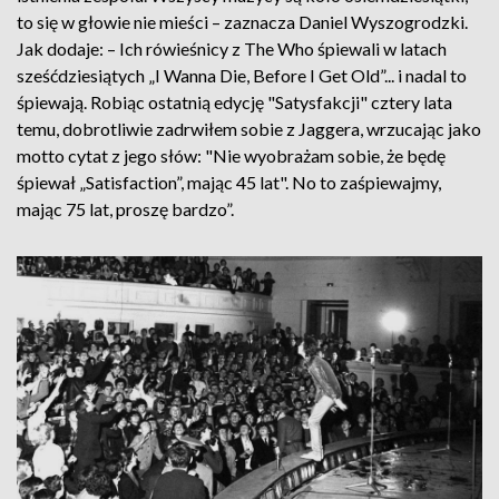
to się w głowie nie mieści – zaznacza Daniel Wyszogrodzki.
Jak dodaje: – Ich rówieśnicy z The Who śpiewali w latach
sześćdziesiątych „I Wanna Die, Before I Get Old”... i nadal to
śpiewają. Robiąc ostatnią edycję "Satysfakcji" cztery lata
temu, dobrotliwie zadrwiłem sobie z Jaggera, wrzucając jako
motto cytat z jego słów: "Nie wyobrażam sobie, że będę
śpiewał „Satisfaction”, mając 45 lat". No to zaśpiewajmy,
mając 75 lat, proszę bardzo”.