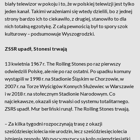
biały telewizor w pokoju i to, że w polskiej telewizji jest tylko
jeden kanał. Takimi wrażeniami się wtedy dzielili, bo z jednej
strony bardzo ich to ciekawiło, z drugiej, stanowiło to dla
nich totalną egzotykę. Z całą pewnością był to spory szok
kulturowy – podsumowuje Wyszogrodzki.
ZSSR upadł, Stonesi trwają
13 kwietnia 1967 r. The Rolling Stones po raz pierwszy
odwiedzili Polskę, ale nie po raz ostatni. Po upadku komuny
wystąpili w 1998 r. na Stadionie Śląskim w Chorzowie, w
2007 r. na Torze Wyścigów Konnych Służewiec w Warszawie
i w 2018 r. na stołecznym Stadionie Narodowym. Co
najciekawsze, okazali się trwalsi od systemu totalitarnego.
ZSRS upadł. Mur berliński runął. The Rolling Stones trwają.
– Za kilka tygodni rozpoczynają trasę z okazji
sześćdziesięciolecia nie urodzin, lecz sześćdziesięciolecia
istnienia zespołu. Wszyscy muzycy są koło osiemdziesiątki,