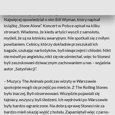
opowieściami i z własną muzyką”.
Czy Stonesi zapamiętali występ w Warszawie? Owszem. –
Najwięcej opowiedział o nim Bill Wyman, który napisał
książkę „Stone Alone”. Koncert w Polsce opisał na kilku
stronach. Wiadomo, że kiedy artyści wyszli z samolotu,
myśleli, że są na lotnisku awaryjnym. Nie spotkali się z miłym
powitaniem. Celnicy, którzy dokładnie przeszukali ich
bagaże, szukając narkotyków, byli nieuprzejmi i chłodni. Nikt
nie mówił po angielsku, nikt się nie uśmiechał, więc to Stonesi
byli zaszokowani dziwacznym zachowaniem u nas – wyjaśnia
autor „Satysfakcji”.
– Muzycy The Animals podczas wizyty w Warszawie
spokojnie mogli się przejść po mieście. Z The Rolling Stones
było inaczej. Byli obserwowani. Wszędzie pojawiali się
tajniacy, wszyscy byli śledzeni. Ich wędrówki po Warszawie
były bardzo ograniczone. Na dobrą sprawę Stonesi nie za
bardzo mieli okazję wyjść z hotelu. Zapamiętali więc czarno-