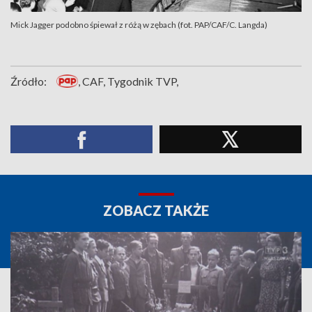
Mick Jagger podobno śpiewał z różą w zębach (fot. PAP/CAF/C. Langda)
Źródło:
, CAF, Tygodnik TVP,
ZOBACZ TAKŻE