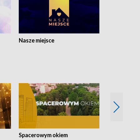
Nasze miejsce
Spacerowym okiem
Filmowe spo