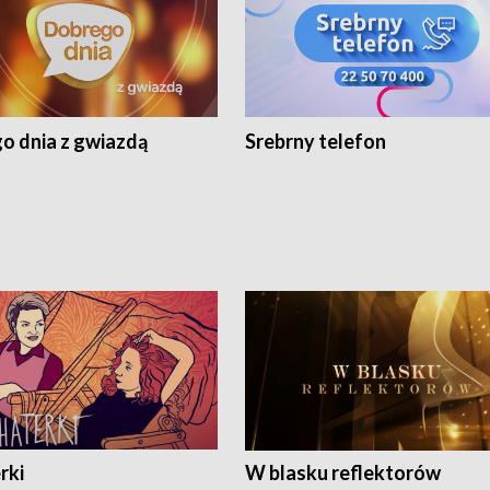
o dnia z gwiazdą
Srebrny telefon
rki
W blasku reflektorów