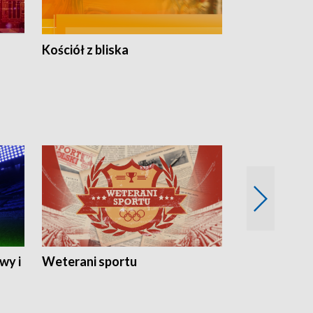
Kościół z bliska
wy i
Weterani sportu
Najlepsi Sp
2024