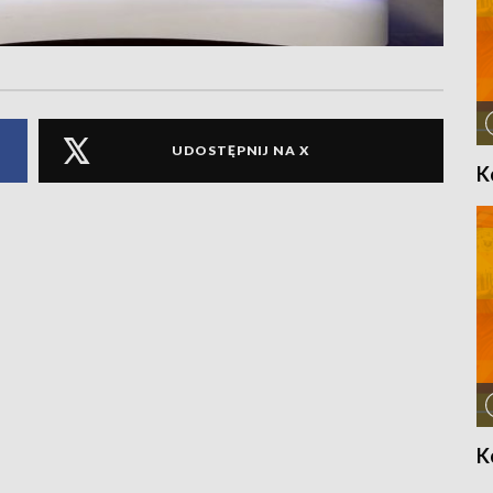
UDOSTĘPNIJ NA X
K
K