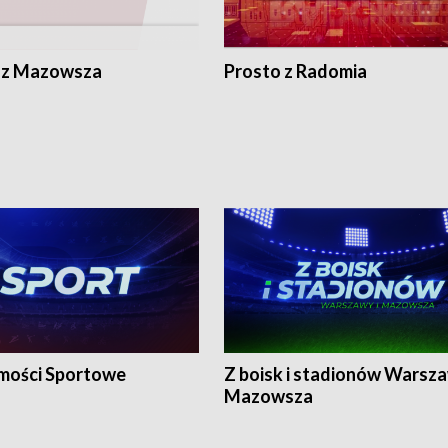
 z Mazowsza
Prosto z Radomia
ości Sportowe
Z boisk i stadionów Warsza
Mazowsza