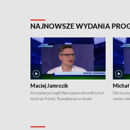
NAJNOWSZE WYDANIA PR
Maciej Jamrozik
Michał
Koszykarze Legii Warszawa obronili tytuł
Dla koszy
mistrza Polski. Rywalizacja w finale
sezon zde
ekstraklasy toczyła się do czterech
Najpierw 
zwycięstw i dopiero ostatni, siódmy mecz
międzyna
okazał się decydujący. W hali przy
Ligę Półn
Obrońców Tobruku na Bemowie
podbijać 
podopieczni estońskiego trenera Heiko
zasadnicz