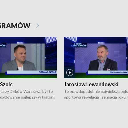
OGRAMÓW
 Szolc
Jarosław Lewandowski
karzy Dzików Warszawa był to
To prawdopodobnie największa pol
cydowanie najlepszy w historii.
sportowa rewelacja i sensacja roku.
pierwszy raz sięgnęli po
Chwalińska podbiła serca całej Pols
rodowe trofeum, wygrywając
kortach imienia Rolanda Garrosa w
ocno Europejską. Potem zaczęli
wielkoszlemowym turnieju French 
ekstraklasę. Po sezonie
przebijała się przez kwalifikacje, wyg
ym zadebiutowali w fazie play-
aż dziewięć pojedynków i dopiero w 