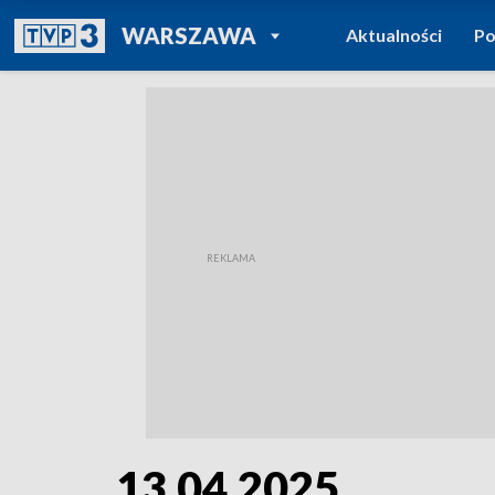
POWRÓT DO
WARSZAWA
Aktualności
Po
TVP REGIONY
13.04.2025