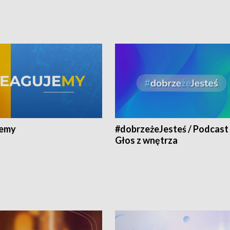
jemy
#dobrzeżeJesteś / Podcast 
Głos z wnętrza