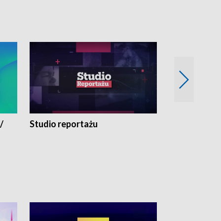
/
Studio reportażu
Eksperyment